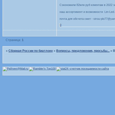
Сэкономили 82млн руб клиентам в 2022 з
наш ассортимент и возможности Ltn-Led.
почта для обсчета смет - strou-plo77@yan
0
Страница:
1
»
Сборная России по биатлону
»
Вопросы, предложения, просьбы...
»
В