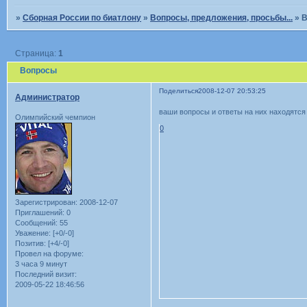
»
Сборная России по биатлону
»
Вопросы, предложения, просьбы...
»
В
Страница:
1
Вопросы
Поделиться
2008-12-07 20:53:25
Администратор
ваши вопросы и ответы на них находятся
Олимпийский чемпион
0
Зарегистрирован
: 2008-12-07
Приглашений:
0
Сообщений:
55
Уважение:
[+0/-0]
Позитив:
[+4/-0]
Провел на форуме:
3 часа 9 минут
Последний визит:
2009-05-22 18:46:56