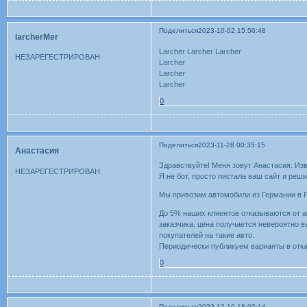
Поделиться
2023-10-02 15:56:48
larcherMer
Larcher Larcher Larcher
НЕЗАРЕГЕСТРИРОВАН
Larcher
Larcher
Larcher
0
Поделиться
2023-11-28 00:35:15
Анастасия
Здравствуйте! Меня зовут Анастасия. Изв
НЕЗАРЕГЕСТРИРОВАН
Я не бот, просто листала ваш сайт и реш
Мы привозим автомобили из Германии в Ро
До 5% наших клиентов отказываются от а
заказчика, цена получается невероятно 
покупателей на такие авто.
Периодически публикуем варианты в отказ
0
Поделиться
2023-12-10 18:02:14