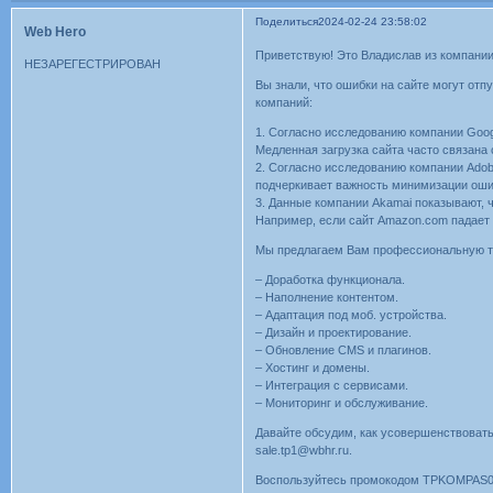
Поделиться
2024-02-24 23:58:02
Web Hero
Приветствую! Это Владислав из компании
НЕЗАРЕГЕСТРИРОВАН
Вы знали, что ошибки на сайте могут от
компаний:
1. Согласно исследованию компании Googl
Медленная загрузка сайта часто связана
2. Согласно исследованию компании Adob
подчеркивает важность минимизации оши
3. Данные компании Akamai показывают, 
Например, если сайт Amazon.com падает н
Мы предлагаем Вам профессиональную те
– Доработка функционала.
– Наполнение контентом.
– Адаптация под моб. устройства.
– Дизайн и проектирование.
– Обновление CMS и плагинов.
– Хостинг и домены.
– Интеграция с сервисами.
– Мониторинг и обслуживание.
Давайте обсудим, как усовершенствовать 
sale.tp1@wbhr.ru.
Воспользуйтесь промокодом TPKOMPAS022