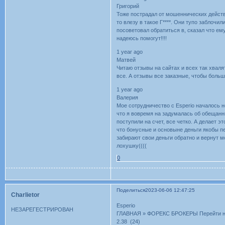
Григорий
Тоже пострадал от мошеннических действи
то влезу в такое Г****. Они тупо заблочи
посоветовал обратиться в, сказал что ем
надеюсь помогут!!!!
1 year ago
Матвей
Читаю отзывы на сайтах и всех так хвалят
все. А отзывы все заказные, чтобы больше
1 year ago
Валерия
Мое сотрудничество с Esperio началось н
что я вовремя на задумалась об обещанны
поступили на счет, все четко. А делает э
что бонусные и основыне деньги якобы п
забирают свои деньги обратно и вернут мо
лохушку((((
0
Поделиться
2023-06-06 12:47:25
Charlietor
Esperio
НЕЗАРЕГЕСТРИРОВАН
ГЛАВНАЯ » ФОРЕКС БРОКЕРЫ Перейти на
2.38 (24)