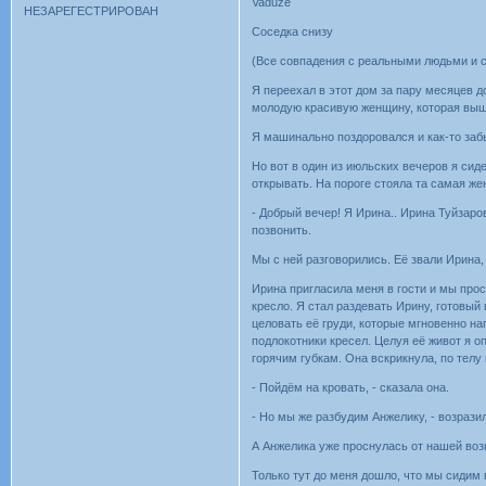
Vaduze
НЕЗАРЕГЕСТРИРОВАН
Соседка снизу
(Все совпадения с реальными людьми и 
Я переехал в этот дом за пару месяцев 
молодую красивую женщину, которая вышл
Я машинально поздоровался и как-то забы
Но вот в один из июльских вечеров я сиде
открывать. На пороге стояла та самая же
- Добрый вечер! Я Ирина.. Ирина Туйзаро
позвонить.
Мы с ней разговорились. Её звали Ирина,
Ирина пригласила меня в гости и мы прос
кресло. Я стал раздевать Ирину, готовый
целовать её груди, которые мгновенно на
подлокотники кресел. Целуя её живот я о
горячим губкам. Она вскрикнула, по телу 
- Пойдём на кровать, - сказала она.
- Но мы же разбудим Анжелику, - возразил
А Анжелика уже проснулась от нашей воз
Только тут до меня дошло, что мы сидим 