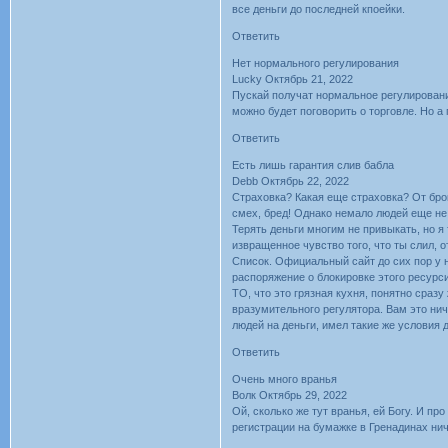
все деньги до последней кпоейки.
Ответить
Нет нормального регулирования
Lucky Октябрь 21, 2022
Пускай получат нормальное регулировани
можно будет поговорить о торговле. Но а
Ответить
Есть лишь гарантия слив бабла
Debb Октябрь 22, 2022
Страховка? Какая еще страховка? От брок
смех, бред! Однако немало людей еще не 
Терять деньги многим не привыкать, но я 
извращенное чувство того, что ты слил, 
Список. Официальный сайт до сих пор у н
распоряжение о блокировке этого ресурси
ТО, что это грязная кухня, понятно сразу
вразумительного регулятора. Вам это ни
людей на деньги, имел такие же условия д
Ответить
Очень много вранья
Волк Октябрь 29, 2022
Ой, сколько же тут вранья, ей Богу. И пр
регистрации на бумажке в Гренадинах нич