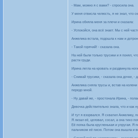
- Мам, можно я с вами? - спросила она.
У меня отвисла челюсть, я не знал, что ск
Ирина обняла меня за плечи и сказала:
- Успокойся, она всё знает. Мы с ней част
Анжелика встала, подошла к нам и дотрон
- Такой горячий! - сказала она.
На ней были только трусики и я понял, чт
расти груди.
Ирина легла на кровать и раздвинула ног
- Снимай трусики, - сказала она дочке, -
Анжелика сняла трусы и, встав на колени
передо мной.
- Ну давай же, - простонала Ирина, - пол
Девочка действительно знала, что и как 
И тут я взорвался. Я схватил Анжелику, 
Я лизал её, целовал, сосал, а она тихо п
Её попка была кругленькая и упругая. Я п
пальчиком её писю. Потом она вышла и в
- Сделай всё по-настоящему, - сказала о