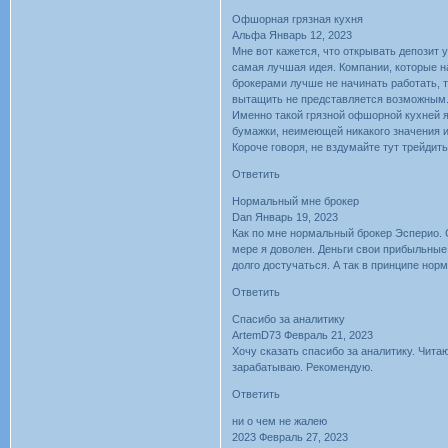
Офшорная грязная кухня
Альфа Январь 12, 2023
Мне вот кажется, что открывать депозит 
самая лучшая идея. Компании, которые н
брокерами лучше не начинать работать, та
вытащить не представляется возможным
Именно такой грязной офшорной кухней яв
бумажки, неимеющей никакого значения 
Короче говоря, не вздумайте тут трейдить
Ответить
Нормальный мне брокер
Dan Январь 19, 2023
Как по мне нормальный брокер Эсперио. С
мере я доволен. Деньги свои прибыльные 
долго достучаться. А так в принципе нор
Ответить
Спасибо за аналитику
ArtemD73 Февраль 21, 2023
Хочу сказать спасибо за аналитику. Чита
зарабатываю. Рекомендую.
Ответить
ни о чем не жалею
2023 Февраль 27, 2023