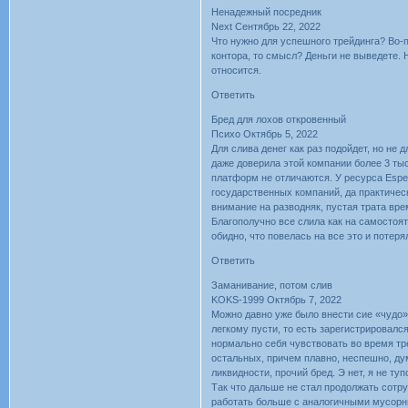
Ненадежный посредник
Next Сентябрь 22, 2022
Что нужно для успешного трейдинга? Во-п
контора, то смысл? Деньги не выведете. 
относится.
Ответить
Бред для лохов откровенный
Психо Октябрь 5, 2022
Для слива денег как раз подойдет, но не 
даже доверила этой компании более 3 ты
платформ не отличаются. У ресурса Esper
государственных компаний, да практическ
внимание на разводняк, пустая трата вре
Благополучно все слила как на самостоят
обидно, что повелась на все это и потеря
Ответить
Заманивание, потом слив
KOKS-1999 Октябрь 7, 2022
Можно давно уже было внести сие «чудо» 
легкому пусти, то есть зарегистрировался
нормально себя чувствовать во время тре
остальных, причем плавно, неспешно, дум
ликвидности, прочий бред. Э нет, я не туп
Так что дальше не стал продолжать сотру
работать больше с аналогичными мусорны