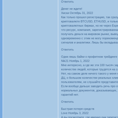
Ответить
Денег не ждите!
Хиски Октябрь 31, 2022
Как только прошел регистрацию, так сраз
криптовалюте BTCUSD, ETHUSD, и только п
криптовалютных биржах, но не через Espe
что ресурс, компания, зарегистрированна
получать деньги на мировом рынке, вывод
одновременно с этим не могу порекомендо
сигналов и аналитики. Лишь бы вкладывал
Ответить
Одни лишь байки о профитном трейдинге
Nik21 Ноябрь 1, 2022
Мне интересно, а где же эти 100 тысяч з
количестве людей, которые трудятся на с
Нет, на самом деле ничего такого у меня
ДЦ, о большом количестве реальных клиен
пользователям, не слушайте представител
Если вообще дальше заводить речь про от
нормальных документов, доказывающих, 
гарантий нет.
Ответить
Быстрая потеря средств
Love Ноябрь 3, 2022
А вы посмотрите, где именно они зареги