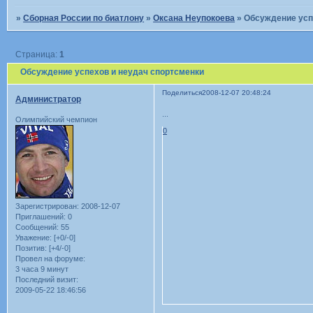
»
Сборная России по биатлону
»
Оксана Неупокоева
»
Обсуждение усп
Страница:
1
Обсуждение успехов и неудач спортсменки
Поделиться
2008-12-07 20:48:24
Администратор
...
Олимпийский чемпион
0
Зарегистрирован
: 2008-12-07
Приглашений:
0
Сообщений:
55
Уважение:
[+0/-0]
Позитив:
[+4/-0]
Провел на форуме:
3 часа 9 минут
Последний визит:
2009-05-22 18:46:56