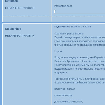
Kzkktosiz
interesting post
НЕЗАРЕГЕСТРИРОВАН
0
Поделиться
2023-06-05 15:22:05
Stephenhog
Краткая справка Esperio
НЕЗАРЕГЕСТРИРОВАН
Esperio позиционирует себя в качестве 
клиентам компания предлагает первоклас
чистые спреды от поставщиков ликвидност
Esperio
В футере площадки сказано, что Esperio
Винсент и Гренадинах. На сайте есть ра
Регистрационные документы не представл
поддерживается исключительно через сп
поддержки.
Торговые инструменты и платформы Espe
В распоряжении трейдеров более 3000 фи
валютных парах;
криптовалютах;
драгоценных металлах;