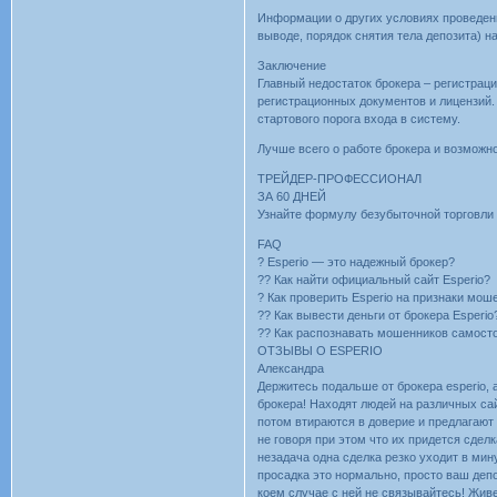
Информации о других условиях проведен
выводе, порядок снятия тела депозита) на
Заключение
Главный недостаток брокера – регистрац
регистрационных документов и лицензий.
стартового порога входа в систему.
Лучше всего о работе брокера и возможно
ТРЕЙДЕР-ПРОФЕССИОНАЛ
ЗА 60 ДНЕЙ
Узнайте формулу безубыточной торговли
FAQ
? Esperio — это надежный брокер?
?? Как найти официальный сайт Esperio?
? Как проверить Esperio на признаки мо
?? Как вывести деньги от брокера Esperio
?? Как распознавать мошенников самост
OТЗЫВЫ О ESPERIO
Александра
Держитесь подальше от брокера esperio, 
брокера! Находят людей на различных сай
потом втираются в доверие и предлагают
не говоря при этом что их придется сдел
незадача одна сделка резко уходит в мину
просадка это нормально, просто ваш депо
коем случае с ней не связывайтесь! Живе