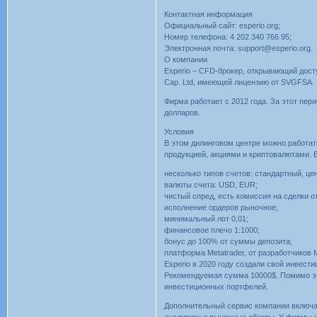
Контактная информация
Официальный сайт: esperio.org;
Номер телефона: 4 202 340 766 95;
Электронная почта: support@esperio.org.
О компании
Esperio – CFD-брокер, открывающий дост
Cap. Ltd, имеющей лицензию от SVGFSA.
Фирма работает с 2012 года. За этот пер
долларов.
Условия
В этом дилинговом центре можно работа
продукцией, акциями и криптовалютами. 
несколько типов счетов: стандартный, це
валюты счета: USD, EUR;
чистый спред, есть комиссия на сделки о
исполнение ордеров рыночное;
минимальный лот 0,01;
финансовое плечо 1:1000;
бонус до 100% от суммы депозита;
платформа Metatrader, от разработчиков 
Esperio в 2020 году создали свой инвес
Рекомендуемая сумма 10000$. Помимо это
инвестиционных портфелей.
Дополнительный сервис компании включает
аналитику и рыночные обзоры. У фирмы 