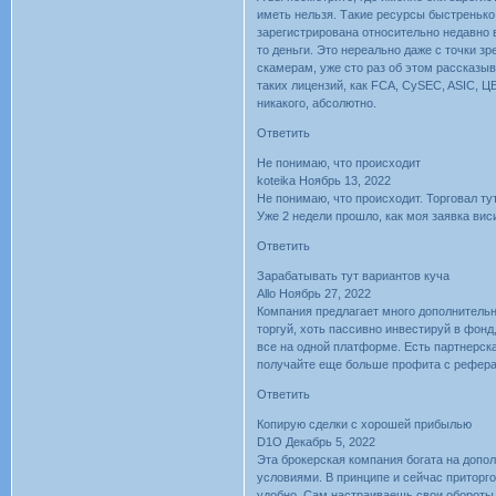
иметь нельзя. Такие ресурсы быстренько
зарегистрирована относительно недавно 
то деньги. Это нереально даже с точки з
скамерам, уже сто раз об этом рассказыв
таких лицензий, как FCA, CySEC, ASIC, Ц
никакого, абсолютно.
Ответить
Не понимаю, что происходит
koteika Ноябрь 13, 2022
Не понимаю, что происходит. Торговал ту
Уже 2 недели прошло, как моя заявка висит
Ответить
Зарабатывать тут вариантов куча
Allo Ноябрь 27, 2022
Компания предлагает много дополнительн
торгуй, хоть пассивно инвестируй в фонд
все на одной платформе. Есть партнерска
получайте еще больше профита с реферал
Ответить
Копирую сделки с хорошей прибылью
D1O Декабрь 5, 2022
Эта брокерская компания богата на допо
условиями. В принципе и сейчас приторго
удобно. Сам настраиваешь свои обороты, 