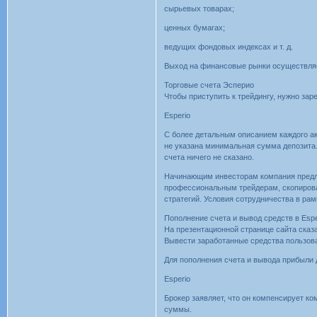
сырьевых товарах;
ценных бумагах;
ведущих фондовых индексах и т. д.
Выход на финансовые рынки осуществляет
Торговые счета Эсперио
Чтобы приступить к трейдингу, нужно зар
Esperio
С более детальным описанием каждого ак
не указана минимальная сумма депозита.
счета ничего не сказано.
Начинающим инвесторам компания предлаг
профессиональным трейдерам, скопирова
стратегий. Условия сотрудничества в ра
Пополнение счета и вывод средств в Espe
На презентационной странице сайта сказа
Вывести заработанные средства пользов
Для пополнения счета и вывода прибыли 
Esperio
Брокер заявляет, что он компенсирует ко
суммы.