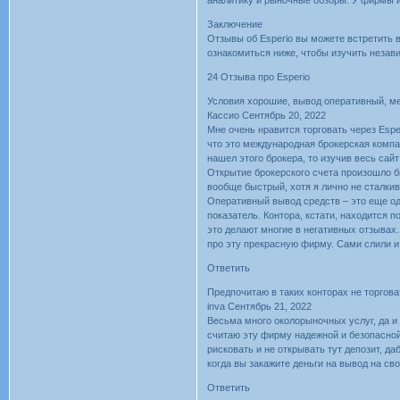
Заключение
Отзывы об Esperio вы можете встретить в
ознакомиться ниже, чтобы изучить незав
24 Отзыва про Esperio
Условия хорошие, вывод оперативный, м
Касcио Сентябрь 20, 2022
Мне очень нравится торговать через Esp
что это международная брокерская компан
нашел этого брокера, то изучив весь сайт 
Открытие брокерского счета произошло б
вообще быстрый, хотя я лично не сталкива
Оперативный вывод средств – это еще од
показатель. Контора, кстати, находится 
это делают многие в негативных отзывах.
про эту прекрасную фирму. Сами слили и 
Ответить
Предпочитаю в таких конторах не торгова
inva Сентябрь 21, 2022
Весьма много околорыночных услуг, да и 
считаю эту фирму надежной и безопасной,
рисковать и не открывать тут депозит, д
когда вы закажите деньги на вывод на сво
Ответить