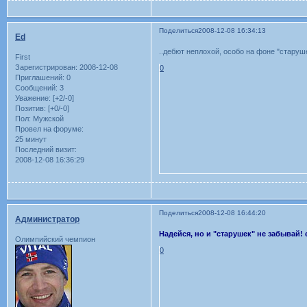
Поделиться
2008-12-08 16:34:13
Ed
..дебют неплохой, особо на фоне "старуше
First
Зарегистрирован
: 2008-12-08
0
Приглашений:
0
Сообщений:
3
Уважение:
[+2/-0]
Позитив:
[+0/-0]
Пол:
Мужской
Провел на форуме:
25 минут
Последний визит:
2008-12-08 16:36:29
Поделиться
2008-12-08 16:44:20
Администратор
Надейся, но и "старушек" не забывай!
Олимпийский чемпион
0