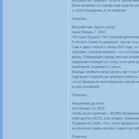
все работает здорово. То есть трабла им
были мелкими, но спреды еще куда не шло
у этого посредника, я не понимаю.
Ответить
Все работает просто супер
marat Январь 7, 2023
Что такое Esperio? Это топовый дилингов
5-летнего стажа-то доживают, так как эта
Сам я здесь торгую с конца 2021 года, т
спредам. Сначала казалось, что это боль
рынку. Плавающие спреды весьма низкие, 
закрывают позицию по стопу, хотя цена д
проблемой, понимают, о чем я.
Выводы прибыли начал делать где-то на 4
года вывел первый раз крупную сумму в 2
что от брокера ко мне вопросов совсем н
в срок и вовремя.
Ответить
Мошенники да и все
vich Январь 11, 2023
Чтобы было понятнее – 99,99% брокерски
себе доступ к ECN, а во-вторых, обманы
Я уверен на 100%, что у этого брокера е
но крупные суммы он вам с радостью забр
Ответить