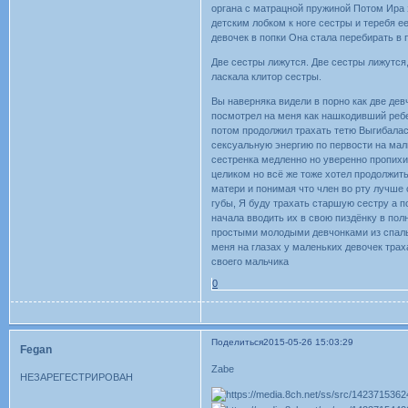
органа с матрацной пружиной Потом Ира 
детским лобком к ноге сестры и теребя 
девочек в попки Она стала перебирать в 
Две сестры лижутся. Две сестры лижутся
ласкала клитор сестры.
Вы наверняка видели в порно как две дев
посмотрел на меня как нашкодивший ребе
потом продолжил трахать тетю Выгибала
сексуальную энергию по первости на маль
сестренка медленно но уверенно пропихи
целиком но всё же тоже хотел продолжить
матери и понимая что член во рту лучше 
губы, Я буду трахать старшую сестру а п
начала вводить их в свою пиздёнку в по
простыми молодыми девчонками из спаль
меня на глазах у маленьких девочек трах
своего мальчика
0
Поделиться
2015-05-26 15:03:29
Fegan
Zabe
НЕЗАРЕГЕСТРИРОВАН