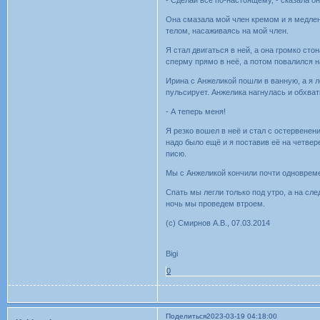
Она смазала мой член кремом и я медленн
телом, насаживаясь на мой член.
Я стал двигаться в ней, а она громко ст
сперму прямо в неё, а потом повалился н
Ирина с Анжеликой пошли в ванную, а я ле
пульсирует. Анжелика нагнулась и обхвати
- А теперь меня!
Я резко вошел в неё и стал с остервенени
надо было ещё и я поставив её на четвер
писю.
Мы с Анжеликой кончили почти одноврем
Спать мы легли только под утро, а на с
ночь мы проведем втроем.
(c) Смирнов А.В., 07.03.2014
Bigi
0
Поделиться
2023-03-19 04:18:00