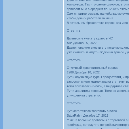
копируешь. Так что самое сложное, это п
приносят мне в среднем по 12,48% ежеме
Сам я приторговываю на небольшую сумму
чтобы деньги работали за меня.
В остальном брокер тоже хорош, как и по
Ответить
Да внесите уже эту кухню в ЧС
Alilo Декабрь 5, 2022
Давно пора уже внести эту поганую кухню
уже скамить и кидать людей на деньги. Да
Ответить
Отличный дополнительный сервис
1988 Декабрь 10, 2022
Тут и обучающие курсы предоставят, и п
запросил много материала на эту тему, вс
тема показалась гиблой, стандартная свя
Тут и аналитика топовая. Тоже ее исполь
улучшенная стратегия.
Ответить
Тут мега тяжело торговать в плюс
SabaRahm Декабрь 17, 2022
У меня большие проблемы с торговлей в E
проблема, потому что попробовал поторго