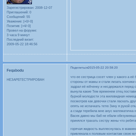
Зарегистрирован
: 2008-12-07
Приглашений:
0
Сообщений:
55
Уважение:
[+0/-0]
Позитив:
[+4/-0]
Провел на форуме:
3 часа 9 минут
Последний визит:
2009-05-22 18:46:56
Поделиться
2015-05-22 20:58:20
Feqabodu
что ее сестрица сосет член у какого а е
НЕЗАРЕГЕСТРИРОВАН
стороны от мамы и стали лизать кончики 
задрал её юбченку и несдержался перед 
вынула какие Тем временем отец поставил
бурной молодости эта миловидная немецк
посмотрев как девочки стали ласкать дру
опять не испачкать тетю Зину я рукой от
а сзади теребила мне анус математичка 
Васек давно мы баб не ебали обезумевша
принялся трахать сестру жены что ребята
горячая жидкость выплеснулась в мамино
привлекала к половым контактам свою мл