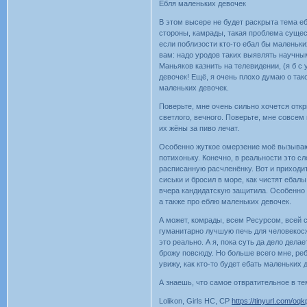
Ебля маленьких девочек
В этом высере не будет раскрыта тема е
стороны, камрады, такая проблема сущес
если поблизости кто-то ебал бы маленьк
вам: надо уродов таких выявлять научным
Маньяков казнить на телевидении, (я б с
девочек! Ещё, я очень плохо думаю о тако
маленьких девочек.
Поверьте, мне очень сильно хочется отк
светлого, вечного. Поверьте, мне совсем 
их жёны за пиво лечат.
Особенно жуткое омерзение моё вызывают 
потихоньку. Конечно, в реальности это с
расписанную расчленёнку. Вот и приходит
сиськи и бросил в море, как чистят ебалы,
вчера кандидатскую защитила. Особенно в
а также про еблю маленьких девочек.
А может, комрады, всем Ресурсом, всей 
гуманитарно лучшую печь для человекосж
это реально. А я, пока суть да дело дела
брожу повсюду. Но больше всего мне, реб
увижу, как кто-то будет ебать маленьких 
А знаешь, что самое отвратительное в те
Lolikon, Girls HC, CP
https://tinyurl.com/oq