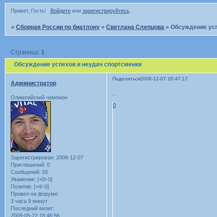
Привет, Гость!
Войдите
или
зарегистрируйтесь
.
»
Сборная России по биатлону
»
Светлана Слепцова
»
Обсуждение усп
Страница:
1
Обсуждение успехов и неудач спортсменки
Поделиться
2008-12-07 20:47:17
Администратор
...
Олимпийский чемпион
0
Зарегистрирован
: 2008-12-07
Приглашений:
0
Сообщений:
55
Уважение:
[+0/-0]
Позитив:
[+4/-0]
Провел на форуме:
3 часа 9 минут
Последний визит:
2009-05-22 18:46:56