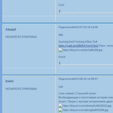
Cusi
0
Поделиться
2015-07-29 10:14:06
Abaquf
Afih
НЕЗАРЕГЕСТРИРОВАН
Sucking And Fucking A Boy Doll
https://yadi.sk/d/B05X7mrrh7tw2
Pass: wom
Kuxol
0
Поделиться
2015-08-16 14:59:07
Izakic
Lati
НЕЗАРЕГЕСТРИРОВАН
Секс комикс Стальной гигант
Возбуждающая и похотливая история сек
гигант. Пацан с жутким нетерпением драл