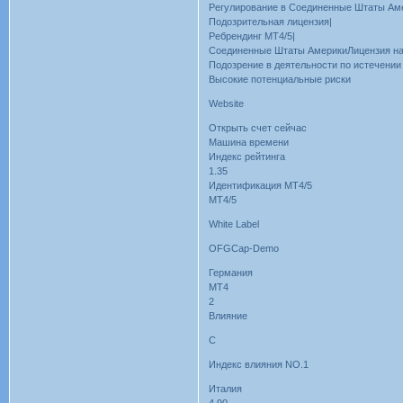
Регулирование в Соединенные Штаты Ам
Подозрительная лицензия|
Ребрендинг MT4/5|
Соединенные Штаты АмерикиЛицензия на
Подозрение в деятельности по истечении 
Высокие потенциальные риски
Website
Открыть счет сейчас
Машина времени
Индекс рейтинга
1.35
Идентификация MT4/5
MT4/5
White Label
OFGCap-Demo
Германия
MT4
2
Влияние
C
Индекс влияния NO.1
Италия