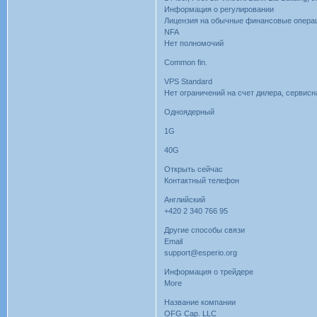
Информация о регулировании
Лицензия на обычные финансовые опера
NFA
Нет полномочий
Common fin.
VPS Standard
Нет ограничений на счет дилера, сервис
Одноядерный
1G
40G
Открыть сейчас
Контактный телефон
Английский
+420 2 340 766 95
Другие способы связи
Email
support@esperio.org
Информация о трейдере
More
Название компании
OFG Cap. LLC