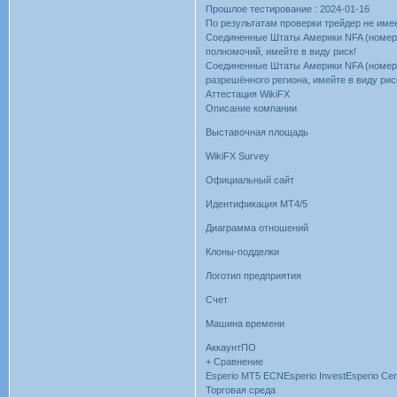
Прошлое тестирование : 2024-01-16
По результатам проверки трейдер не име
Соединенные Штаты Америки NFA (номер 
полномочий, имейте в виду риск!
Соединенные Штаты Америки NFA (номер ре
разрешённого региона, имейте в виду рис
Аттестация WikiFX
Описание компании
Выставочная площадь
WikiFX Survey
Официальный сайт
Идентификация MT4/5
Диаграмма отношений
Клоны-подделки
Логотип предприятия
Счет
Машина времени
АккаунтПО
+ Сравнение
Esperio MT5 ECNEsperio InvestEsperio Cen
Торговая среда