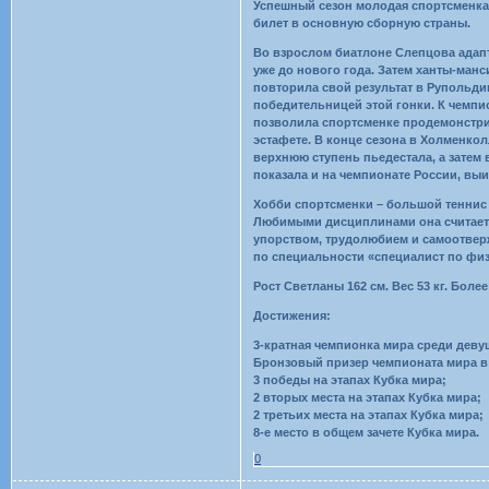
Успешный сезон молодая спортсменка 
билет в основную сборную страны.
Во взрослом биатлоне Слепцова адап
уже до нового года. Затем ханты-манс
повторила свой результат в Рупольд
победительницей этой гонки. К чемпи
позволила спортсменке продемонстри
эстафете. В конце сезона в Холменко
верхнюю ступень пьедестала, а затем
показала и на чемпионате России, вы
Хобби спортсменки – большой теннис 
Любимыми дисциплинами она считает к
упорством, трудолюбием и самоотверж
по специальности «специалист по физ
Рост Светланы 162 см. Вес 53 кг. Бол
Достижения:
3-кратная чемпионка мира среди деву
Бронзовый призер чемпионата мира в 
3 победы на этапах Кубка мира;
2 вторых места на этапах Кубка мира;
2 третьих места на этапах Кубка мира;
8-е место в общем зачете Кубка мира.
0