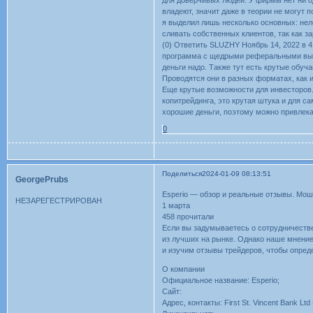
владеют, значит даже в теории не могут
я выделил лишь несколько основных: нел
сливать собственных клиентов, так как за
(0) Ответить SLUZHY Ноябрь 14, 2022 в 4
программа с щедрыми реферальными выпла
деньги надо. Также тут есть крутые обуч
Проводятся они в разных форматах, как и
Еще крутые возможности для инвесторов.
копитрейдинга, это крутая штука и для с
хорошие деньги, поэтому можно привлека
0
Поделиться
2024-01-09 08:13:51
GeorgePrubs
Esperio — обзор и реальные отзывы. Мо
НЕЗАРЕГЕСТРИРОВАН
1 марта
458 прочитали
Если вы задумываетесь о сотрудничестве 
из лучших на рынке. Однако наше мнени
и изучим отзывы трейдеров, чтобы опреде
О компании
Официальное название: Esperio;
Сайт:
Адрес, контакты: First St. Vincent Bank Lt