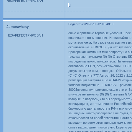
НЕЗАРЕГЕСТРИРОВАН
0
Поделиться
2023-10-12 03:49:00
Jameswhesy
сные и приятные торговые условия – все э
НЕЗАРЕГЕСТРИРОВАН
впаривает этот мошенник. Не влезайте в
мучаться как я. На связь скамеры не вых
окончательно. + ПЛЮСЫ: Да нет тут плюс
Брокерская компания мне попросту не выв
тоже качают головами (0) (0) Ответить SK
посредника можно положиться. На мелкие
обязательно ECN, без исключений. + ПЛЮ
документы при нем, в порядке. Обильное 
(0) (0) Ответить 777 Август 26, 2022 в 2
регистрации аккаунта еще и ПАММ открыл
человек подключено. + ПЛЮСЫ: Грамотны
3000$/месяц, ну примерно около этого. 
минусов не заметил (0) (0) Ответить GAP
которые, я надеюсь, что вы передумаете 
юрисдикциях, и в том числе в Российской
брокерскую деятельность в РФ у них отсу
защищены, никто разбираться не будет, в
отказывается от своей ответственности з
выводе – во всем этом виноват сам клиент
слива ваших денег, потому что Esperio ра
для доверчивых людей. У фирмы нет ни од