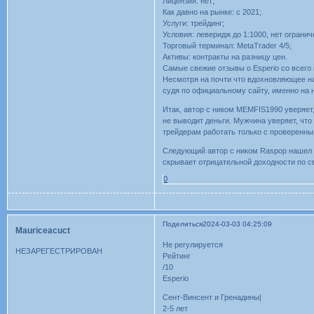
Лицензия: нет;
Как давно на рынке: с 2021;
Услуги: трейдинг;
Условия: леверидж до 1:1000, нет ограни
Торговый терминал: MetaTrader 4/5;
Активы: контракты на разницу цен.
Самые свежие отзывы о Esperio со всего
Несмотря на почти что вдохновляющее на
судя по официальному сайту, именно на н
Итак, автор с ником MEMFIS1990 уверяет,
не выводит деньги. Мужчина уверяет, чт
трейдерам работать только с проверенны
Следующий автор с ником Raspop нашел т
скрывает отрицательной доходности по 
0
Поделиться
2024-03-03 04:25:09
Mauriceacuct
Не регулируется
НЕЗАРЕГЕСТРИРОВАН
Рейтинг
/10
Esperio
Сент-Винсент и Гренадины|
2-5 лет