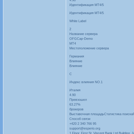
4.90
Идентификация MT4/5
Идентификация MT4/5
White Label
2
Название сервера
OFGCap-Demo
MT4
Местоположение сервера
Германия
Влияние
Влияние
C
Индекс влияния NO.1
Италия
4.90
Превзошел
63.27%
брокеров
Выставочная площадьСтатистика поиска
Способ связи
+420 2 340 766 95
support@esperio.org
1 Floor, First St. Vincent Bank Ltd Building