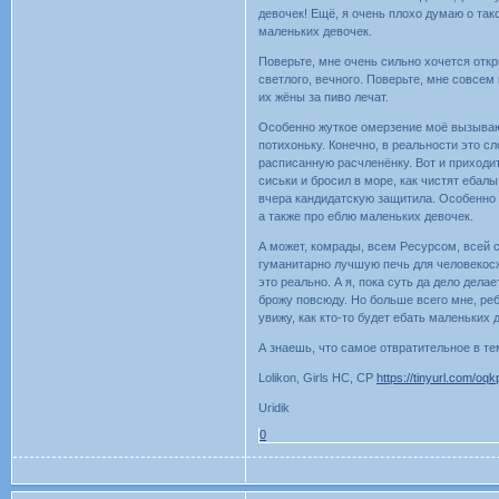
девочек! Ещё, я очень плохо думаю о тако
маленьких девочек.
Поверьте, мне очень сильно хочется отк
светлого, вечного. Поверьте, мне совсем 
их жёны за пиво лечат.
Особенно жуткое омерзение моё вызывают 
потихоньку. Конечно, в реальности это с
расписанную расчленёнку. Вот и приходит
сиськи и бросил в море, как чистят ебалы,
вчера кандидатскую защитила. Особенно в
а также про еблю маленьких девочек.
А может, комрады, всем Ресурсом, всей 
гуманитарно лучшую печь для человекосж
это реально. А я, пока суть да дело дела
брожу повсюду. Но больше всего мне, реб
увижу, как кто-то будет ебать маленьких 
А знаешь, что самое отвратительное в те
Lolikon, Girls HC, CP
https://tinyurl.com/oq
Uridik
0