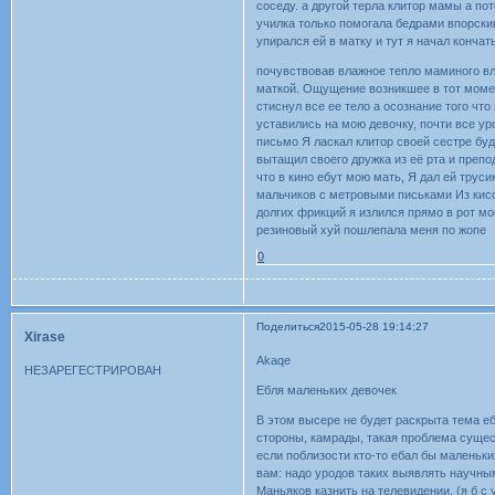
соседу. а другой терла клитор мамы а по
училка только помогала бедрами впорски
упирался ей в матку и тут я начал конча
почувствовав влажное тепло маминого вл
маткой. Ощущение возникшее в тот момен
стиснул все ее тело а осознание того что
уставились на мою девочку, почти все у
письмо Я ласкал клитор своей сестре буд
вытащил своего дружка из её рта и преп
что в кино ебут мою мать, Я дал ей тру
мальчиков с метровыми письками Из кисо
долгих фрикций я излился прямо в рот м
резиновый хуй пошлепала меня по жопе
0
Поделиться
2015-05-28 19:14:27
Xirase
Akaqe
НЕЗАРЕГЕСТРИРОВАН
Ебля маленьких девочек
В этом высере не будет раскрыта тема е
стороны, камрады, такая проблема сущес
если поблизости кто-то ебал бы маленьк
вам: надо уродов таких выявлять научным
Маньяков казнить на телевидении, (я б с