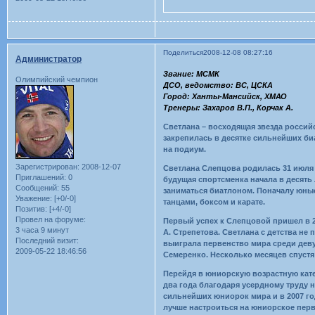
Поделиться
2008-12-08 08:27:16
Администратор
Звание: МСМК
Олимпийский чемпион
ДСО, ведомство: ВС, ЦСКА
Город: Ханты-Мансийск, ХМАО
Тренеры: Захаров В.П., Корчак А.
Светлана – восходящая звезда россий
закрепилась в десятке сильнейших би
на подиум.
Зарегистрирован
: 2008-12-07
Светлана Слепцова родилась 31 июля 
Приглашений:
0
будущая спортсменка начала в десять
Сообщений:
55
заниматься биатлоном. Поначалу юные
Уважение:
[+0/-0]
танцами, боксом и карате.
Позитив:
[+4/-0]
Провел на форуме:
Первый успех к Слепцовой пришел в 2
3 часа 9 минут
А. Стрепетова. Светлана с детства не
Последний визит:
выиграла первенство мира среди дев
2009-05-22 18:46:56
Семеренко. Несколько месяцев спустя 
Перейдя в юниорскую возрастную кате
два года благодаря усердному труду 
сильнейших юниорок мира и в 2007 год
лучше настроиться на юниорское перв