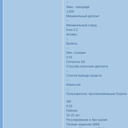
--
Макс. леверидж
1:500
Минимальный депозит
--
Минимальный спред
from 0.2
Активы
--
Валюта
--
Мин. позиция
0.01
Оплатить EA
Способы внесения депозита
--
Способ вывода средств
--
Комиссия
--
Пользователи, просматривавшие Esperio 
XM
9.02
Рейтинг
10-15 лет
Регулирование в Австралия
Полная лицензия (MM)