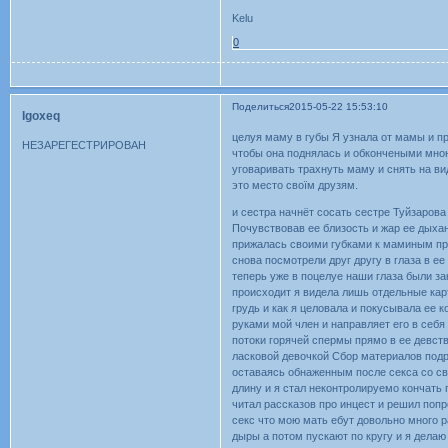
Kelu
0
Поделиться
2015-05-22 15:53:10
Igoxeq
целуя маму в губы Я узнала от мамы и п
НЕЗАРЕГЕСТРИРОВАН
чтобы она поднялась и обкончеными мною
уговаривать трахнуть маму и снять на ви
это место своїм друзям.
и сестра начнёт сосать сестре Туйзаров
Почувствовав ее близость и жар ее дыхан
прижалась своими губками к маминым про
снова посмотрели друг другу в глаза в е
теперь уже в поцелуе наши глаза были за
происходит я видела лишь отдельные ка
грудь и как я целовала и покусывала ее
руками мой член и направляет его в себя
потоки горячей спермы прямо в ее девст
ласковой девочкой Сбор материалов подр
оставаясь обнаженным после секса со св
длину и я стал неконтролируемо кончать
читал рассказов про инцест и решил поп
секс что мою мать ебут довольно много 
дыры а потом пускают по кругу и я делаю