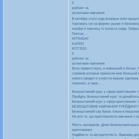
5
рейтинг за
аспектами навчання
В октябре этого года впервые взял аккау
торговать см на форекс рынке я бескомпр
ноября я наконец-то попал в сюда. Заброс
Пипсах....
INTRADAY
kot3331
KOT3331
5
рейтинг за
аспектами навчання
Всех приветствую, я новенький в Интре. 
стримов которые принесли мне большой в
нового увидел и узнал по вашим сделкам
поменял, а такж...
Безкоштовний курс у сфері криптовалют т
Пройдіть безкоштовний курс та дізнайтесь
Безкоштовний курс у сфері криптовалют т
БЕЗКОШТОВНЕ НАВЧАННЯ ТРЕЙДИНГУ 
Безкоштовний сир буває тільки в мишолов
Не все те, що криптовалюта навчання з ну
Якість матеріалів. Деякі безкоштовні кур
криптовалют.
Надійність та авторитетність. Важливо до