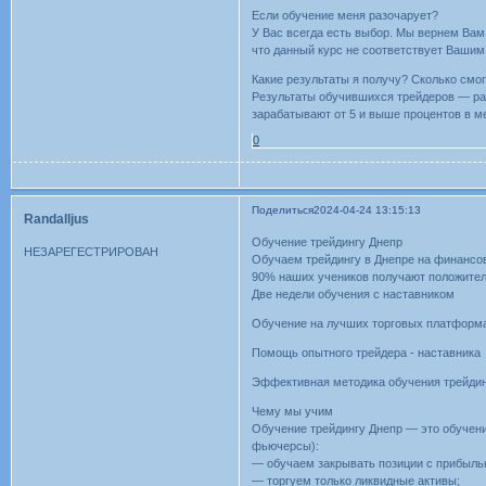
Если обучение меня разочарует?
У Вас всегда есть выбор. Мы вернем Вам 
что данный курс не соответствует Вашим
Какие результаты я получу? Сколько смо
Результаты обучившихся трейдеров — ра
зарабатывают от 5 и выше процентов в м
0
Поделиться
2024-04-24 13:15:13
Randalljus
Обучение трейдингу Днепр
НЕЗАРЕГЕСТРИРОВАН
Обучаем трейдингу в Днепре на финансо
90% наших учеников получают положитель
Две недели обучения с наставником
Обучение на лучших торговых платформ
Помощь опытного трейдера - наставника
Эффективная методика обучения трейди
Чему мы учим
Обучение трейдингу Днепр — это обучени
фьючерсы):
— обучаем закрывать позиции с прибыль
— торгуем только ликвидные активы;