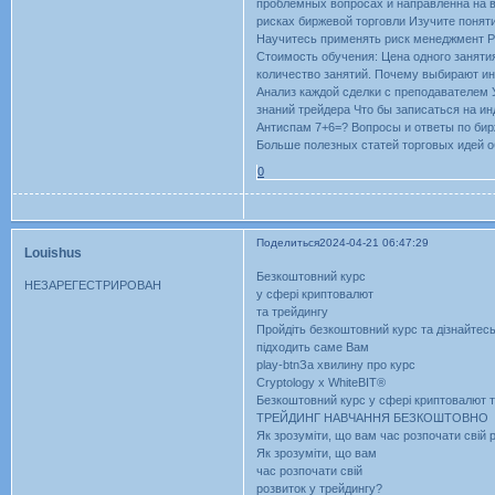
проблемных вопросах и направленна на в
рисках биржевой торговли Изучите поняти
Научитесь применять риск менеджмент Р
Стоимость обучения: Цена одного заняти
количество занятий. Почему выбирают ин
Анализ каждой сделки с преподавателем 
знаний трейдера Что бы записаться на ин
Антиспам 7+6=? Вопросы и ответы по бир
Больше полезных статей торговых идей о
0
Поделиться
2024-04-21 06:47:29
Louishus
Безкоштовний курс
НЕЗАРЕГЕСТРИРОВАН
у сфері криптовалют
та трейдингу
Пройдіть безкоштовний курс та дізнайтесь
підходить саме Вам
play-btnЗа хвилину про курс
Cryptology x WhiteBIT®
Безкоштовний курс у сфері криптовалют т
ТРЕЙДИНГ НАВЧАННЯ БЕЗКОШТОВНО
Як зрозуміти, що вам час розпочати свій 
Як зрозуміти, що вам
час розпочати свій
розвиток у трейдингу?