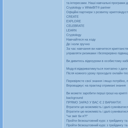
та інтересами. Наші навчальні програми 
Cryptology x WhiteBIT® partner
Офіційні партнери з розвитку криптоіндустр
CREATE
EXPLORE
CELEBRATE
LEARN
Cryptology
Навчайтеся на ходу
Де і коли зручно
За час навчання ви навчитеся криптанству
управляти ризиками і безперервно підвищ
Ви дивитесь відеоуроки в особистому кабі
Модулі відкриватимуться поетапно з дати
Після кожного уроку проходьте онлайн-тес
Перевіряєте свої знання і якщо потрібно,
Впроваджує на практиці отримані знання
Ви можете заробити перші гроші на крипті
background
ПРЯМО ЗАРАЗ У ВАС Є 2 ВАРІАНТИ:
Втратити цю можливість і далі сумніватися 
Втратити цю можливість і далі сумніватис
"чи зміг би я?!"
Пройти безкоштовний курс з трейдингу та 
Пройти безкоштовний курс з трейдингу та 