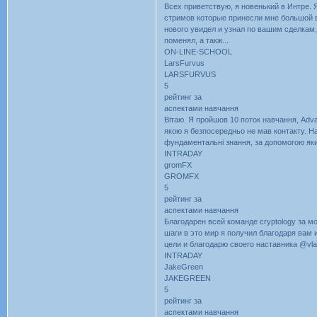
Всех приветствую, я новенький в Интре. 
стримов которые принесли мне большой в
нового увидел и узнал по вашим сделкам
поменял, а такж...
ON-LINE-SCHOOL
LarsFurvus
LARSFURVUS
5
рейтинг за
аспектами навчання
Вітаю. Я пройшов 10 поток навчання, Advan
якою я безпосередньо не мав контакту. Н
фундаментальні знання, за допомогою яких
INTRADAY
gromFX
GROMFX
5
рейтинг за
аспектами навчання
Благодарен всей команде cryptology за 
шаги в это мир я получил благодаря вам 
цели и благодарю своего наставника @vla
INTRADAY
JakeGreen
JAKEGREEN
5
рейтинг за
аспектами навчання