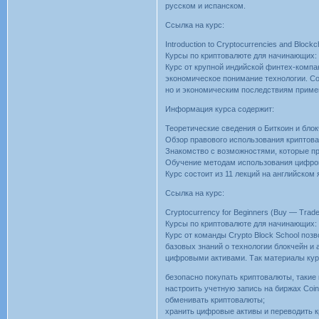
русском и испанском.
Ссылка на курс:
Introduction to Cryptocurrencies and Blockch
Курсы по криптовалюте для начинающих: 
Курс от крупной индийской финтех-компан
экономическое понимание технологии. Со
но и экономическим последствиям приме
Информация курса содержит:
Теоретические сведения о Биткоин и блок
Обзор правового использования криптова
Знакомство с возможностями, которые пр
Обучение методам использования цифров
Курс состоит из 11 лекций на английском
Ссылка на курс:
Cryptocurrency for Beginners (Buy — Trade
Курсы по криптовалюте для начинающих: 
Курс от команды Crypto Block School поз
базовых знаний о технологии блокчейн и 
цифровыми активами. Так материалы кур
безопасно покупать криптовалюты, такие как
настроить учетную запись на биржах Coin
обменивать криптовалюты;
хранить цифровые активы и переводить 