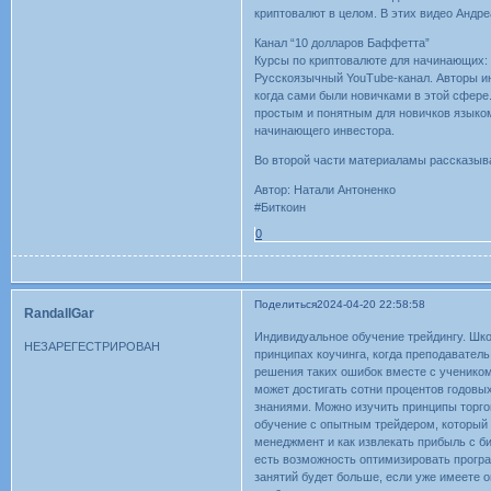
криптовалют в целом. В этих видео Андр
Канал “10 долларов Баффетта”
Курсы по криптовалюте для начинающих: 
Русскоязычный YouTube-канал. Авторы инв
когда сами были новичками в этой сфере
простым и понятным для новичков языко
начинающего инвестора.
Во второй части материаламы рассказыва
Автор: Натали Антоненко
#Биткоин
0
Поделиться
2024-04-20 22:58:58
RandallGar
Индивидуальное обучение трейдингу. Шко
НЕЗАРЕГЕСТРИРОВАН
принципах коучинга, когда преподавател
решения таких ошибок вместе с ученико
может достигать сотни процентов годовы
знаниями. Можно изучить принципы торго
обучение с опытным трейдером, который п
менеджмент и как извлекать прибыль с б
есть возможность оптимизировать програ
занятий будет больше, если уже имеете о