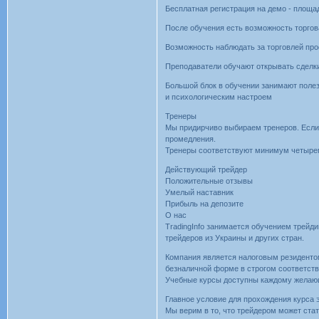
Бесплатная регистрация на демо - площа
После обучения есть возможность торгов
Возможность наблюдать за торговлей пр
Преподаватели обучают открывать сделки
Большой блок в обучении занимают поле
и психологическим настроем
Тренеры
Мы придирчиво выбираем тренеров. Если 
промедления.
Тренеры соответствуют минимум четыре
Действующий трейдер
Положительные отзывы
Умелый наставник
Прибыль на депозите
О нас
TradingInfo занимается обучением трейд
трейдеров из Украины и других стран.
Компания является налоговым резиденто
безналичной форме в строгом соответст
Учебные курсы доступны каждому желаю
Главное условие для прохождения курса 
Мы верим в то, что трейдером может ста