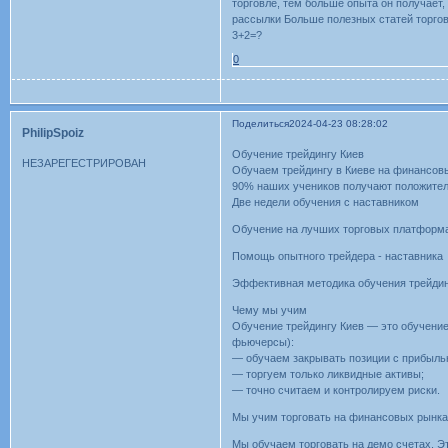
торговле, тем больше опыта он получает,
рассылки Больше полезных статей торгов
3+2=?
0
Поделиться
2024-04-23 08:28:02
PhilipSpoiz
Обучение трейдингу Киев
НЕЗАРЕГЕСТРИРОВАН
Обучаем трейдингу в Киеве на финансов
90% наших учеников получают положитель
Две недели обучения с наставником
Обучение на лучших торговых платформ
Помощь опытного трейдера - наставника
Эффективная методика обучения трейди
Чему мы учим
Обучение трейдингу Киев — это обучение
фьючерсы):
— обучаем закрывать позиции с прибыль
— торгуем только ликвидные активы;
— точно считаем и контролируем риски.
Мы учим торговать на финансовых рынках
Мы обучаем торговать на демо счетах. Эт