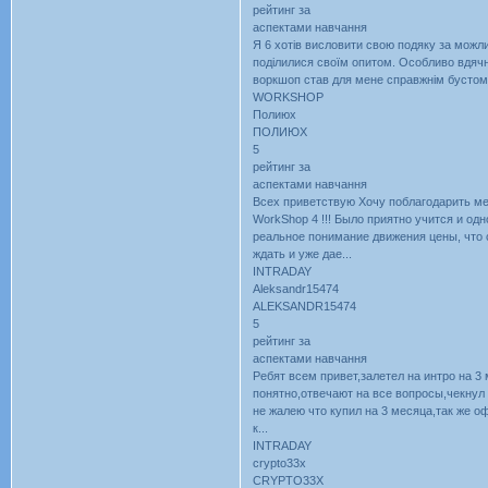
рейтинг за
аспектами навчання
Я 6 хотів висловити свою подяку за можли
поділилися своїм опитом. Особливо вдячн
воркшоп став для мене справжнім бустом д
WORKSHOP
Полиюх
ПОЛИЮХ
5
рейтинг за
аспектами навчання
Всех приветствую Хочу поблагодарить ме
WorkShop 4 !!! Было приятно учится и о
реальное понимание движения цены, что с
ждать и уже дае...
INTRADAY
Aleksandr15474
ALEKSANDR15474
5
рейтинг за
аспектами навчання
Ребят всем привет,залетел на интро на 3
понятно,отвечают на все вопросы,чекнул
не жалею что купил на 3 месяца,так же оф
к...
INTRADAY
crypto33x
CRYPTO33X