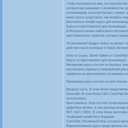
чтобы пользоваться ими, а в перспектив
которые рассказывают о возможностях кр
начинающему зачастую бывает сложно, а
какие курсы существуют, как выбрать п
Бесплатные онлайн-курсы для начинающ
Курсы по криптовалюте для начинающих: 
В Интернете можно найти много бесплат
криптовалютных проектов, которые пред
Но рекламный продукт вовсе не делает 
действительно полезные в плане обучени
Enter to Crypto: Starter Edition от CoinsPai
Курсы по криптовалюте для начинающих: 
Материалы курса состоят из базовых зна
рассмотреть варианты направлений для 
заработка на криптовалюте на примере к
Программа курса состоит из пяти блоков
Вводная часть. В этом блоке представле
Блокчейн. В этом блоке CEO CoinsPaid Ма
использовать.
Криптовалюта. Блок состоит из материал
цифровые активы, в чем разница между р
NFT, DeFi, CBDC. В этом блоке зрителям
тенденциях развития в будущем.
CoinsPaid. Рекламный блок, который приз
Видеоматериалы курса представлены на а