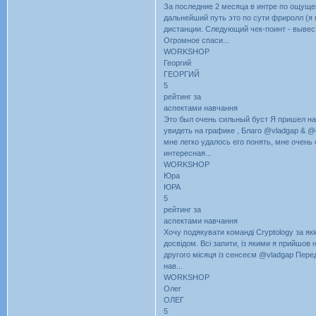
За последние 2 месяца в интре по ощуще
дальнейший путь это по сути фриролл (я 
дистанции. Следующий чек-поинт - вывести
Огромное спаси...
WORKSHOP
Георгий
ГЕОРГИЙ
5
рейтинг за
аспектами навчання
Это был очень сильный буст Я пришел на 
увидеть на графике , Благо @vladgap & @
мне легко удалось его понять, мне очень 
интересная...
WORKSHOP
Юра
ЮРА
5
рейтинг за
аспектами навчання
Хочу подякувати команді Cryptology за як
досвідом. Всі запити, із якими я прийшов
другого місяця із сенсеєм @vladgap Перед
нав...
WORKSHOP
Олег
ОЛЕГ
5