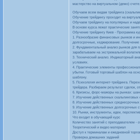
мастерство на виртуальном (демо) счете
Обучаем всем видам трейдинга (скальпинг
Обучение трейдингу проходит на виртуал
Обучаем трейдингу на популярных и над
В основе курса лежат практические занят
Обучение трейдингу Киев - Программа ку
1. Разнообразие финансовых рынков и инс
долгосрочные, хеджирование. Получение 
2. Фундаментальный анализ рынков для п
зарабатываем на экстремальной волатил
3. Технический анализ. Индикаторный ан
условиях.
4. Практические элементы профессиональ
убытки. Готовый торговый шаблон на осн
шаблону.
5. Психология интернет-трейдинга. Пере
трейдера. Разбираем результат сделок, 
6. Кризисы, форс-мажоры на рынках: шан
7. Изучение действенных скальпинговых 
8. Изучение действенных среднесрочных 
9. Изучение действенных долгосрочных с
10. Рынки, инструменты, идеи, перспекти
Что входит в обучающий курс
Количество занятий с преподавателем - о
Теоретический и видео материал
Доступ к терминалам и ежедневной торго
Проверка домашних заданий