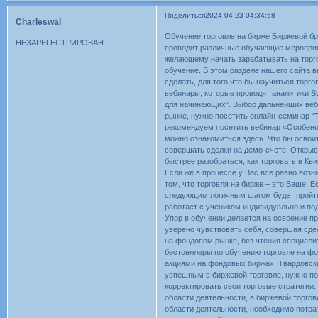
Поделиться
2024-04-23 04:34:58
Charleswal
Обучение торговле на бирже Биржевой бр
НЕЗАРЕГЕСТРИРОВАН
проводит различные обучающие мероприя
желающему начать зарабатывать на торго
обучение. В этом разделе нашего сайта 
cделать, для того что бы научиться торг
вебинары, которые проводят аналитики Sv
для начинающих”. Выбор дальнейших веби
рынке, нужно посетить онлайн-семинар “
рекомендуем посетить вебинар «Особено
можно ознакомиться здесь. Что бы освои
совершать сделки на демо-счете. Открыв
быстрее разобраться, как торговать в Кв
Если же в процессе у Вас все равно воз
том, что торговля на бирже – это Ваше. 
следующим логичным шагом будет пройти
работает с учеником индивидуально и под
Упор в обучении делается на освоение п
уверено чувствовать себя, совершая сдел
на фондовом рынке, без чтения специали
бестселлеры по обучению торговле на фо
акциями на фондовых биржах. Твардовски
успешным в биржевой торговле, нужно по
корректировать свои торговые стратегии.
области деятельности, в биржевой торгов
области деятельности, необходимо потрат