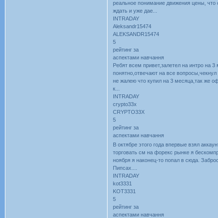
реальное понимание движения цены, что с
ждать и уже дае...
INTRADAY
Aleksandr15474
ALEKSANDR15474
5
рейтинг за
аспектами навчання
Ребят всем привет,залетел на интро на 3
понятно,отвечают на все вопросы,чекнул
не жалею что купил на 3 месяца,так же оф
к...
INTRADAY
crypto33x
CRYPTO33X
5
рейтинг за
аспектами навчання
В октябре этого года впервые взял аккау
торговать см на форекс рынке я бескомпр
ноября я наконец-то попал в сюда. Заброс
Пипсах....
INTRADAY
kot3331
KOT3331
5
рейтинг за
аспектами навчання