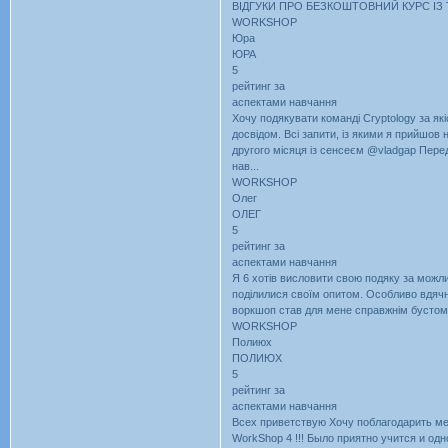
ВІДГУКИ ПРО БЕЗКОШТОВНИЙ КУРС ІЗ
WORKSHOP
Юра
ЮРА
5
рейтинг за
аспектами навчання
Хочу подякувати команді Cryptology за як
досвідом. Всі запити, із якими я прийшов
другого місяця із сенсеєм @vladgap Перед
нав...
WORKSHOP
Олег
ОЛЕГ
5
рейтинг за
аспектами навчання
Я 6 хотів висловити свою подяку за можли
поділилися своїм опитом. Особливо вдячн
воркшоп став для мене справжнім бустом д
WORKSHOP
Полиюх
ПОЛИЮХ
5
рейтинг за
аспектами навчання
Всех приветствую Хочу поблагодарить ме
WorkShop 4 !!! Было приятно учится и о