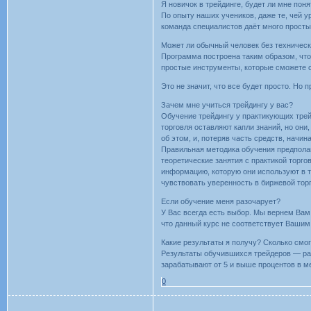
Я новичок в трейдинге, будет ли мне по
По опыту наших учеников, даже те, чей 
команда специалистов даёт много простых
Может ли обычный человек без техническ
Программа построена таким образом, что
простые инструменты, которые сможете с
Это не значит, что все будет просто. Но 
Зачем мне учиться трейдингу у вас?
Обучение трейдингу у практикующих трей
торговля оставляют капли знаний, но они
об этом, и, потеряв часть средств, начин
Правильная методика обучения предполаг
теоретические занятия с практикой торго
информацию, которую они используют в тр
чувствовать уверенность в биржевой тор
Если обучение меня разочарует?
У Вас всегда есть выбор. Мы вернем Вам 
что данный курс не соответствует Вашим
Какие результаты я получу? Сколько смо
Результаты обучившихся трейдеров — ра
зарабатывают от 5 и выше процентов в м
0