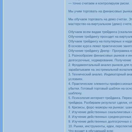
— точно считаем и контролируем риски.
Мы учим торговать на финансовых рынках
Мы обучаем торговать на демо счетах. Эт
мастерство на виртуальном (демо) счете
Обучаем всем видам трейдинга (скальпинг
Обучение трейдингу проходит на виртуал
Обучаем трейдингу на популярных и над
В основе курса лежат практические занят
Обучение трейдингу Днепр - Программа 
1. Разнообразие финансовых рынков и инс
долгосрочные, хеджирование. Получение 
2. Фундаментальный анализ рынков для п
зарабатываем на экстремальной волатил
3. Технический анализ. Индикаторный ан
условиях.
4. Практические элементы профессиональ
убытки. Готовый торговый шаблон на осн
шаблону.
5. Психология интернет-трейдинга. Пере
трейдера. Разбираем результат сделок, 
6. Кризисы, форс-мажоры на рынках: шан
7. Изучение действенных скальпинговых 
8. Изучение действенных среднесрочных 
9. Изучение действенных долгосрочных с
10. Рынки, инструменты, идеи, перспекти
Что входит в обучающий курс