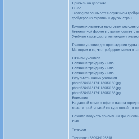
Прибыль на депозите
О нас
TradingInfo занимается обучением трейд
трейдеров из Украины и других стран.
Компания является налоговым резиденто
безналичной форме в строгом соответст
Учебные курсы доступны каждому желаю
Главное условие для прохождения курса 
Мы верим в то, что трейдером может ста
Отзывы учеников
Навчання трейдингу Львів
Навчання трейдингу Львів
Навчання трейдингу Львів
Результаты наших учеников
photo5204313174118083139.jpg
photo5204313174118083138.jpg
photo5204313174118083135.jpg
Внимание
На данный момент офис в вашем городе е
можете пройти такой же курс онлайн, с
Начните получать прибыль на финансов
Имя
Телефон
Телефон: +380934125348