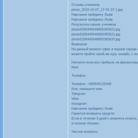
Отзывы учеников
photo_2019-10-07_17-01-37-1.jpg
Навчання трейдингу Львів
Навчання трейдингу Львів
Результаты наших учеников
photo5206445646855383622.jpg
photo5206445646855383621.jpg
photo5206445646855383620.jpg
Внимание
На данный момент офис в вашем городе е
можете пройти такой же курс онлайн, с
Начните получать прибыль на финансов
Имя
Телефон
Телефон: +380934125348
Или, напишите нам:
Telegram
Viber
Instagram
Навчання трейдингу Львів
Гарантия возврата средств
Если в течение 3 дней с момента оплаты,
в полном объеме.
Частые вопросы