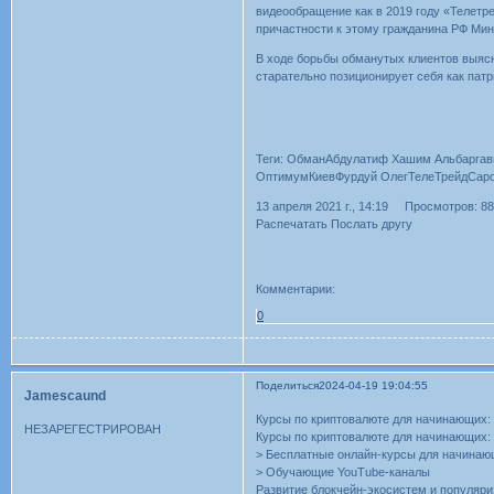
видеообращение как в 2019 году «Телетр
причастности к этому гражданина РФ Мин
В ходе борьбы обманутых клиентов выяс
старательно позиционирует себя как патр
Теги: ОбманАбдулатиф Хашим Альбаргав
ОптимумКиевФурдуй ОлегТелеТрейдСаро
13 апреля 2021 г., 14:19 Просмотров: 8
Распечатать Послать другу
Комментарии:
0
Поделиться
2024-04-19 19:04:55
Jamescaund
Курсы по криптовалюте для начинающих: 
НЕЗАРЕГЕСТРИРОВАН
Курсы по криптовалюте для начинающих: 
> Бесплатные онлайн-курсы для начина
> Обучающие YouTube-каналы
Развитие блокчейн-экосистем и популяри