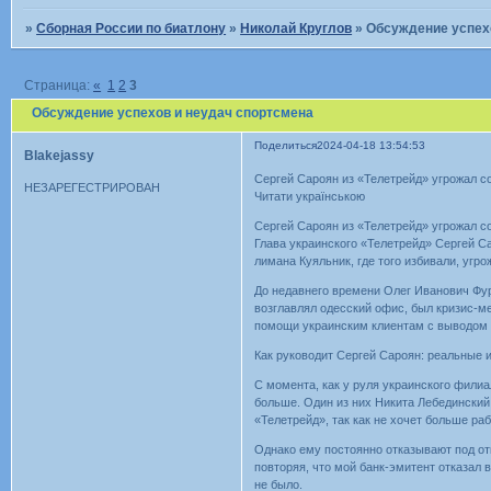
»
Сборная России по биатлону
»
Николай Круглов
»
Обсуждение успех
Страница:
«
1
2
3
Обсуждение успехов и неудач спортсмена
Поделиться
2024-04-18 13:54:53
Blakejassy
Сергей Сароян из «Телетрейд» угрожал с
НЕЗАРЕГЕСТРИРОВАН
Читати українською
Сергей Сароян из «Телетрейд» угрожал с
Глава украинского «Телетрейд» Сергей С
лимана Куяльник, где того избивали, угро
До недавнего времени Олег Иванович Фур
возглавлял одесский офис, был кризис-м
помощи украинским клиентам с выводом 
Как руководит Сергей Сароян: реальные 
С момента, как у руля украинского филиа
больше. Один из них Никита Лебединский
«Телетрейд», так как не хочет больше раб
Однако ему постоянно отказывают под от
повторяя, что мой банк-эмитент отказал 
не было.