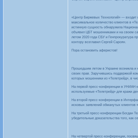
«Центр Биржевых Технологий» — входит в
максимальное количество клиентов в «Те
истинную сущность обнаружила Национал
объявил ЦБТ мошенниками и на своем сай
летом 2020 года СБУ и Генпрокуратура п
контору возглавил Сергей Сароян.
Пора остановить аферистов!
Прошедшим летом в Украине возникла и 
своих прав. Заручившись поддержкой ком
которых мошенники из «Телетрейд», в чи
На первой пресс-конференции в УНИАН к
используемые «Телетрейд» для кражи ден
На второй пресс-конференции в Интерфа
исковых заявлений обманутых клиентов «
На третьей пресс-конференции Богдан Те
убедительные доказательства того, как 
На четвертой пресс-конференции, посвя