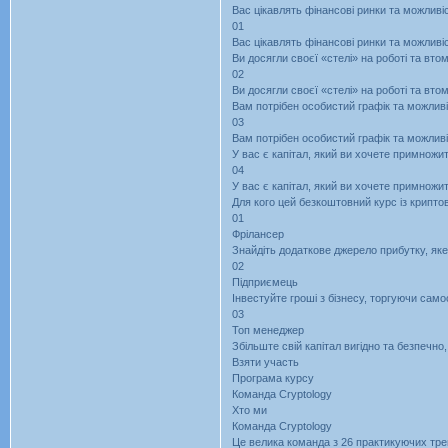
Вас цікавлять фінансові ринки та можлив
01
Вас цікавлять фінансові ринки та можлив
Ви досягли своєї «стелі» на роботі та вто
02
Ви досягли своєї «стелі» на роботі та вто
Вам потрібен особистий графік та можливі
03
Вам потрібен особистий графік та можливі
У вас є капітал, який ви хочете примножит
04
У вас є капітал, який ви хочете примножит
Для кого цей безкоштовний курс із крипт
01
Фрілансер
Знайдіть додаткове джерело прибутку, яке
02
Підприємець
Інвестуйте гроші з бізнесу, торгуючи само
03
Топ менеджер
Збільште свій капітал вигідно та безпечн
Взяти участь
Програма курсу
Команда Cryptology
Хто ми
Команда Cryptology
Це велика команда з 26 практикуючих трей