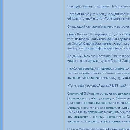
Еще одна клиентка, которой «Телетрейд»
Наталья также уже месяц не видит своих 
обналичить свой счет в «Телетрейд» в л
Следующий наглядный пример – история 
Ольга Король сотрудничает с ЦБТ и «Теле
того, потеряла часть изначального депоз
но Сергей Сароян был против. Клиентка с
выводе со странной формулировкой: «Зая
На данный момент Светлана, Ольга и вс
увидеть свои деньги, так как Сергей Саро
Наиболее вопиющим примером является и
лишился суммы почти в полмиллиона долл
вывести. Обращение в «Амиллидиус» стало
«Телетрейд» со своей дочкой ЦБТ грабят
Внимание! В Украине орудуют мошенники
безнаказанно грабят украинцев. Сейчас 
компания, зарегистрированная в офшоре 
Беларуси, после чего она потеряла право 
159 УК РФ по признакам мошеннических 
соучастником — родным племянником Оле
настигло «Телетрейд» в Казахстане в на
Сергей Сароян возглавил «Центр Биржев