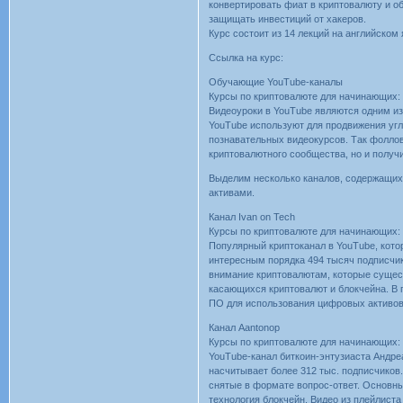
конвертировать фиат в криптовалюту и об
защищать инвестиций от хакеров.
Курс состоит из 14 лекций на английском
Ссылка на курс:
Обучающие YouTube-каналы
Курсы по криптовалюте для начинающих: 
Видеоуроки в YouTube являются одним из
YouTube используют для продвижения уг
познавательных видеокурсов. Так фоллов
криптовалютного сообщества, но и получ
Выделим несколько каналов, содержащи
активами.
Канал Ivan on Tech
Курсы по криптовалюте для начинающих: 
Популярный криптоканал в YouTube, кото
интересным порядка 494 тысяч подписчи
внимание криптовалютам, которые сущес
касающихся криптовалют и блокчейна. В п
ПО для использования цифровых активов
Канал Aantonop
Курсы по криптовалюте для начинающих: 
YouTube-канал биткоин-энтузиаста Андре
насчитывает более 312 тыс. подписчиков
снятые в формате вопрос-ответ. Основны
технология блокчейн. Видео из плейлиста 