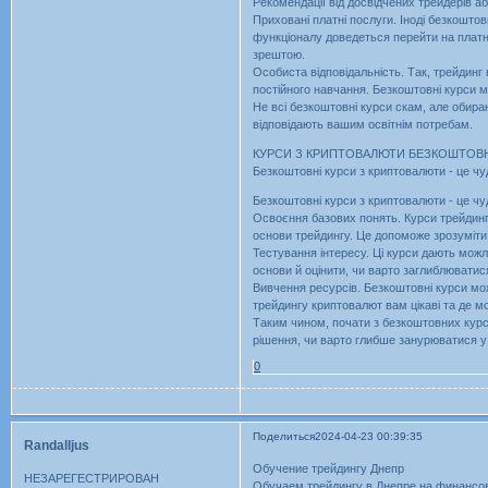
Рекомендації від досвідчених трейдерів а
Приховані платні послуги. Іноді безкошт
функціоналу доведеться перейти на платн
зрештою.
Особиста відповідальність. Так, трейдинг
постійного навчання. Безкоштовні курси м
Не всі безкоштовні курси скам, але обира
відповідають вашим освітнім потребам.
КУРСИ З КРИПТОВАЛЮТИ БЕЗКОШТОВН
Безкоштовні курси з криптовалюти - це чу
Безкоштовні курси з криптовалюти - це чу
Освоєння базових понять. Курси трейдинг
основи трейдингу. Це допоможе зрозуміти
Тестування інтересу. Ці курси дають можл
основи й оцінити, чи варто заглиблюватис
Вивчення ресурсів. Безкоштовні курси мож
трейдингу криптовалют вам цікаві та де 
Таким чином, почати з безкоштовних курсі
рішення, чи варто глибше занурюватися у 
0
Поделиться
2024-04-23 00:39:35
Randalljus
Обучение трейдингу Днепр
НЕЗАРЕГЕСТРИРОВАН
Обучаем трейдингу в Днепре на финансо