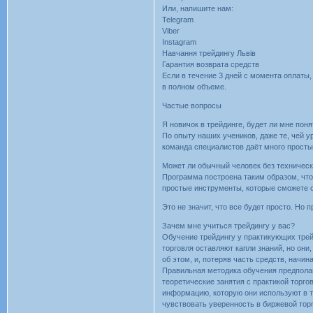
Или, напишите нам:
Telegram
Viber
Instagram
Навчання трейдингу Львів
Гарантия возврата средств
Если в течение 3 дней с момента оплаты,
в полном объеме.
Частые вопросы
Я новичок в трейдинге, будет ли мне по
По опыту наших учеников, даже те, чей 
команда специалистов даёт много простых
Может ли обычный человек без техническ
Программа построена таким образом, что
простые инструменты, которые сможете с
Это не значит, что все будет просто. Но 
Зачем мне учиться трейдингу у вас?
Обучение трейдингу у практикующих трей
торговля оставляют капли знаний, но они
об этом, и, потеряв часть средств, начин
Правильная методика обучения предполаг
теоретические занятия с практикой торго
информацию, которую они используют в тр
чувствовать уверенность в биржевой тор