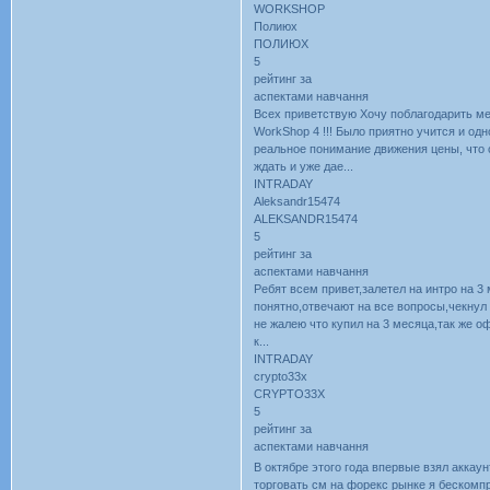
WORKSHOP
Полиюх
ПОЛИЮХ
5
рейтинг за
аспектами навчання
Всех приветствую Хочу поблагодарить ме
WorkShop 4 !!! Было приятно учится и о
реальное понимание движения цены, что с
ждать и уже дае...
INTRADAY
Aleksandr15474
ALEKSANDR15474
5
рейтинг за
аспектами навчання
Ребят всем привет,залетел на интро на 3
понятно,отвечают на все вопросы,чекнул
не жалею что купил на 3 месяца,так же оф
к...
INTRADAY
crypto33x
CRYPTO33X
5
рейтинг за
аспектами навчання
В октябре этого года впервые взял аккау
торговать см на форекс рынке я бескомпр