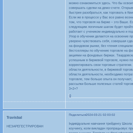
можно ознакомиться здесь. Что бы освои
совершать сделки на демо-счете. Открыв
быстрее разобраться, как торговать в Кв
Если же в процессе у Вас все равно воз
том, что торговля на бирже – это Ваше. 
следующим логичным шагом будет пройти
работает с учеником индивидуально и под
Упор в обучении делается на освоение п
уверено чувствовать себя, совершая сдел
на фондовом рынке, без чтения специали
бестселлеры по обучению торговле на фо
акциями на фондовых биржах. Твардовски
успешным в биржевой торговле, нужно по
корректировать свои торговые стратегии.
области деятельности, в биржевой торгов
области деятельности, необходимо потрат
торговле, тем больше опыта он получает,
рассылки Больше полезных статей торгов
3+2=?
0
Поделиться
2024-03-21 02:03:02
Travisbal
Індивідуальне навчання трейденгу Школа 
НЕЗАРЕГЕСТРИРОВАН
коучингу, коли викладач пропрацьовує пр