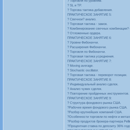
? Торговля по уровням.
? SL и TP.
? Торгова тактика добавления.
ПРАКТИЧЕСКОЕ ЗАНЯТИЕ 5:
? Свечнои? анализ.
? Торговая тактика - замок.
? Комбинирование свечных комбинации? 
? Отложенные ордера.
ПРАКТИЧЕСКОЕ ЗАНЯТИЕ 6:
? Уровни Фибоначчи.
? Расширения Фибоначчи.
? Торговля по Фибоначчи.
? Торговая тактика усреднения.
ПРАКТИЧЕСКОЕ ЗАНЯТИЕ 7:
? Moving average.
? Stochastic oscillator.
? Торговая тактика - переворот позиции.
ПРАКТИЧЕСКОЕ ЗАНЯТИЕ 8:
? Индивидуальный анализ сделок.
? Анализ чужих сделок.
? Повторение пройденных инструментов.
ПРАКТИЧЕСКОЕ ЗАНЯТИЕ 9:
? Структура фондового рынка США.
?Рабочее время фондового рынка США.
?Разбор крупнейших компаний США.
?Особенности торговли по нефти и метал
?Разбор продуктов брокера-партнера Pelli
?Процентная ставка по депозиту 36% год