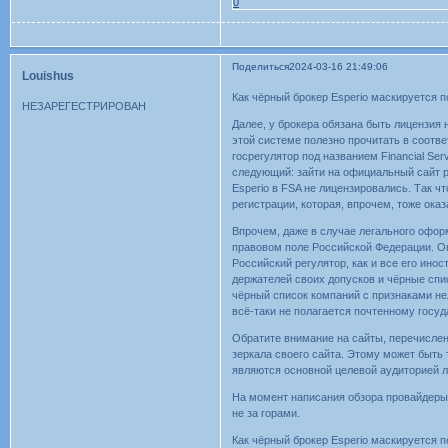
0
Поделиться
2024-03-16 21:49:06
Louishus
Как чёрный брокер Esperio маскируется 
НЕЗАРЕГЕСТРИРОВАН
Далее, у брокера обязана быть лицензия
этой системе полезно прочитать в соот
госрегулятор под названием Financial Ser
следующий: зайти на официальный сайт ре
Esperio в FSA не лицензировались. Так 
регистрации, которая, впрочем, тоже ока
Впрочем, даже в случае легального офор
правовом поле Российской Федерации. Ок
Российский регулятор, как и все его ино
держателей своих допусков и чёрные спис
чёрный список компаний с признаками не
всё-таки не полагается почтенному госу
Обратите внимание на сайты, перечислен
зеркала своего сайта. Этому может быть 
являются основной целевой аудиторией 
На момент написания обзора провайдеры Р
не за горами.
Как чёрный брокер Esperio маскируется 