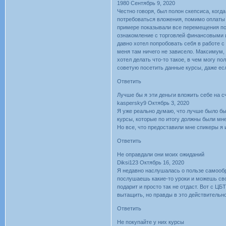
1980 Сентябрь 9, 2020
Честно говоря, был полон скепсиса, когд
потребоваться вложения, помимо оплаты з
примере показывали все перемещения по 
ознакомление с торговлей финансовыми и
давно хотел попробовать себя в работе 
меня там ничего не зависело. Максимум, 
хотел делать что-то такое, в чем могу п
советую посетить данные курсы, даже есл
Ответить
Лучше бы я эти деньги вложить себе на с
kaspersky9 Октябрь 3, 2020
Я уже реально думаю, что лучше было бы 
курсы, которые по итогу должны были мн
Но все, что предоставили мне спикеры я и 
Ответить
Не оправдали они моих ожиданий
Diksi123 Октябрь 16, 2020
Я недавно наслушалась о пользе самообра
послушаешь какие-то уроки и можешь своб
подарит и просто так не отдаст. Вот с ЦБ
вытащить, но правды в это действительн
Ответить
Не покупайте у них курсы