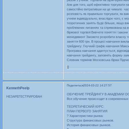
разом з учнем. Торгівля на біржі ефективн
Але для того, щоб ефективно торгувати на
самостійно витративши на це чимало часу
розповість як правильно торгувати, як ви
учнем індивідуально, внаслідок чого, є м
теоретичних занять буде більше, якщо вже
проблемних питаннях та спрямована на вир
біржової торгівлі Вивчете поняття і закон
менеджмент Зможете розробити власну тор
заняття 600 грн. В процесі навчання викл
трейдингу: Гнучкий графік навчання Макси
Програма навчання адаптується, відпові
навчання трейдингу, заповніть форму-заяв
Словник термінів Московська біржа Підпи
0
Поделиться
2024-03-22 14:27:57
KennethPeelp
ОБУЧЕНИЕ ТРЕЙДИНГУ В АКАДЕМИИ D
НЕЗАРЕГЕСТРИРОВАН
Все обучение происходит в современных
ТЕОРЕТИЧЕСКИЙ КУРС:
ПЛАН ПЕРВОГО ЗАНЯТИЯ
? Характеристики рынка:
Структура финансовых рынков.
История финансовых рынков.