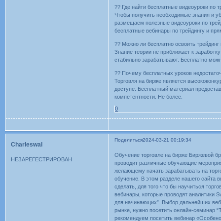
?? Где найти бесплатные видеоуроки по т
Чтобы получить необходимые знания и уб
размещаем полезные видеоуроки по трейди
бесплатные вебинары по трейдингу и пря
?? Можно ли бесплатно освоить трейдинг
Знание теории не приближает к заработк
стабильно зарабатывают. Бесплатно можно
?? Почему бесплатных уроков недостато
Торговля на бирже является высококонку
доступе. Бесплатный материал предостав
компетентности. Не более.
0
Поделиться
2024-03-21 00:19:34
Charleswal
Обучение торговле на бирже Биржевой бр
НЕЗАРЕГЕСТРИРОВАН
проводит различные обучающие мероприя
желающему начать зарабатывать на торго
обучение. В этом разделе нашего сайта 
cделать, для того что бы научиться торг
вебинары, которые проводят аналитики Sv
для начинающих”. Выбор дальнейших веби
рынке, нужно посетить онлайн-семинар “
рекомендуем посетить вебинар «Особено