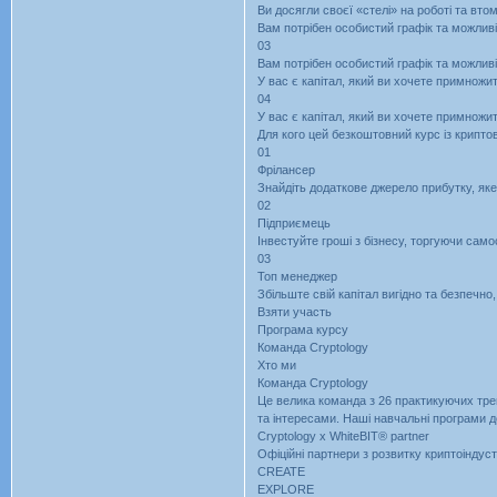
Ви досягли своєї «стелі» на роботі та вто
Вам потрібен особистий графік та можливі
03
Вам потрібен особистий графік та можливі
У вас є капітал, який ви хочете примножит
04
У вас є капітал, який ви хочете примножит
Для кого цей безкоштовний курс із крипт
01
Фрілансер
Знайдіть додаткове джерело прибутку, яке
02
Підприємець
Інвестуйте гроші з бізнесу, торгуючи само
03
Топ менеджер
Збільште свій капітал вигідно та безпечн
Взяти участь
Програма курсу
Команда Cryptology
Хто ми
Команда Cryptology
Це велика команда з 26 практикуючих трей
та інтересами. Наші навчальні програми 
Cryptology x WhiteBIT® partner
Офіційні партнери з розвитку криптоіндустр
CREATE
EXPLORE