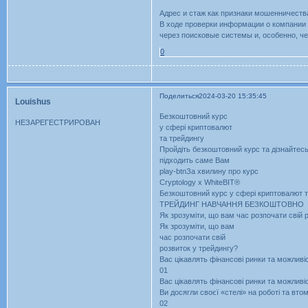
Адрес и стаж как признаки мошенничества
В ходе проверки информации о компании 
через поисковые системы и, особенно, че
0
Поделиться
2024-03-20 15:35:45
Louishus
Безкоштовний курс
НЕЗАРЕГЕСТРИРОВАН
у сфері криптовалют
та трейдингу
Пройдіть безкоштовний курс та дізнайтесь
підходить саме Вам
play-btnЗа хвилину про курс
Cryptology x WhiteBIT®
Безкоштовний курс у сфері криптовалют т
ТРЕЙДИНГ НАВЧАННЯ БЕЗКОШТОВНО
Як зрозуміти, що вам час розпочати свій 
Як зрозуміти, що вам
час розпочати свій
розвиток у трейдингу?
Вас цікавлять фінансові ринки та можлив
01
Вас цікавлять фінансові ринки та можлив
Ви досягли своєї «стелі» на роботі та вто
02