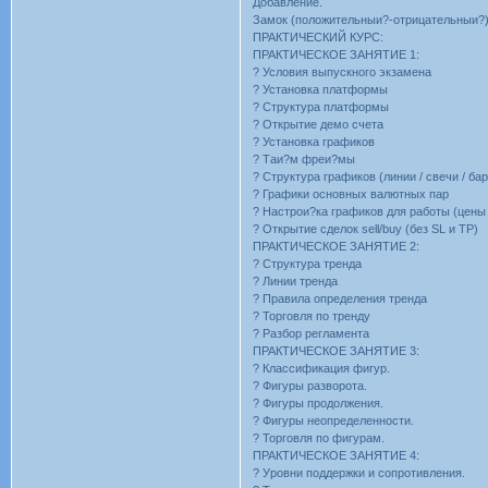
Добавление.
Замок (положительныи?-отрицательныи?)
ПРАКТИЧЕСКИЙ КУРС:
ПРАКТИЧЕСКОЕ ЗАНЯТИЕ 1:
? Условия выпускного экзамена
? Установка платформы
? Структура платформы
? Открытие демо счета
? Установка графиков
? Таи?м фреи?мы
? Структура графиков (линии / свечи / ба
? Графики основных валютных пар
? Настрои?ка графиков для работы (цены 
? Открытие сделок sell/buy (без SL и TP)
ПРАКТИЧЕСКОЕ ЗАНЯТИЕ 2:
? Структура тренда
? Линии тренда
? Правила определения тренда
? Торговля по тренду
? Разбор регламента
ПРАКТИЧЕСКОЕ ЗАНЯТИЕ 3:
? Классификация фигур.
? Фигуры разворота.
? Фигуры продолжения.
? Фигуры неопределенности.
? Торговля по фигурам.
ПРАКТИЧЕСКОЕ ЗАНЯТИЕ 4:
? Уровни поддержки и сопротивления.