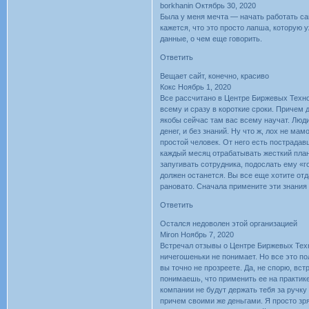
borkhanin Октябрь 30, 2020
Была у меня мечта — начать работать са
кажется, что это просто лапша, которую 
данные, о чем еще говорить.
Ответить
Вещает сайт, конечно, красиво
Кокс Ноябрь 1, 2020
Все рассчитано в Центре Биржевых Техно
всему и сразу в короткие сроки. Причем 
якобы сейчас там вас всему научат. Люди
денег, и без знаний. Ну что ж, лох не мам
простой человек. От него есть пострадав
каждый месяц отрабатывать жесткий план 
запугивать сотрудника, подослать ему «г
должен останется. Вы все еще хотите отд
рановато. Сначала примените эти знания 
Ответить
Остался недоволен этой организацией
Miron Ноябрь 7, 2020
Встречал отзывы о Центре Биржевых Техн
ничегошеньки не понимает. Но все это по
вы точно не прозреете. Да, не спорю, вс
понимаешь, что применить ее на практике
компании не будут держать тебя за ручку
причем своими же деньгами. Я просто зря