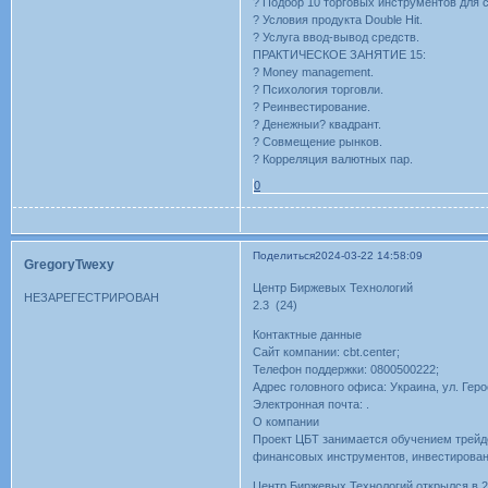
? Подбор 10 торговых инструментов для 
? Условия продукта Double Hit.
? Услуга ввод-вывод средств.
ПРАКТИЧЕСКОЕ ЗАНЯТИЕ 15:
? Money management.
? Психология торговли.
? Реинвестирование.
? Денежныи? квадрант.
? Совмещение рынков.
? Корреляция валютных пар.
0
Поделиться
2024-03-22 14:58:09
GregoryTwexy
Центр Биржевых Технологий
НЕЗАРЕГЕСТРИРОВАН
2.3 (24)
Контактные данные
Сайт компании: cbt.center;
Телефон поддержки: 0800500222;
Адрес головного офиса: Украина, ул. Гер
Электронная почта: .
О компании
Проект ЦБТ занимается обучением трейде
финансовых инструментов, инвестирован
Центр Биржевых Технологий открылся в 20