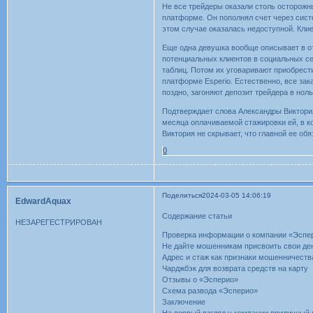
Не все трейдеры оказали столь осторожны
платформе. Он пополнял счет через сист
этом случае оказалась недоступной. Клие
Еще одна девушка вообще описывает в от
потенциальных клиентов в социальных се
таблиц. Потом их уговаривают приобрести
платформе Esperio. Естественно, все зак
поздно, загоняют депозит трейдера в ноль
Подтверждает слова Александры Виктори
месяца оплачиваемой стажировки ей, в ко
Виктория не скрывает, что главной ее об
0
Поделиться
2024-03-05 14:06:19
EdwardAquax
Содержание статьи
НЕЗАРЕГЕСТРИРОВАН
Проверка информации о компании «Эспе
Не дайте мошенникам присвоить свои ден
Адрес и стаж как признаки мошенничества
Чарджбэк для возврата средств на карту
Отзывы о «Эсперио»
Схема развода «Эсперио»
Заключение