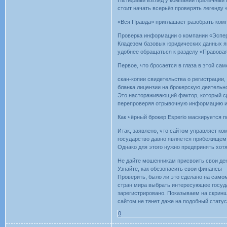
На первый взгляд у компании приличный 
стоит начать всерьёз проверять легенду 
«Вся Правда» приглашает разобрать комп
Проверка информации о компании «Эспе
Кладезем базовых юридических данных я
удобнее обращаться к разделу «Правовая
Первое, что бросается в глаза в этой са
скан-копии свидетельства о регистрации,
бланка лицензии на брокерскую деятельн
Это настораживающий фактор, который ср
перепроверяя отрывочную информацию из
Как чёрный брокер Esperio маскируется 
Итак, заявлено, что сайтом управляет к
государство давно является прибежищем
Однако для этого нужно предпринять хот
Не дайте мошенникам присвоить свои ден
Узнайте, как обезопасить свои финансы
Проверить, было ли это сделано на самом 
стран мира выбрать интересующее государ
зарегистрировано. Показываем на скринш
сайтом не тянет даже на подобный статус
0