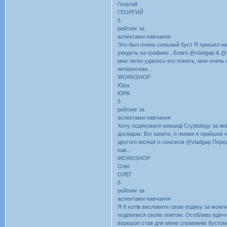
Георгий
ГЕОРГИЙ
5
рейтинг за
аспектами навчання
Это был очень сильный буст Я пришел на 
увидеть на графике , Благо @vladgap & @
мне легко удалось его понять, мне очень 
интересная...
WORKSHOP
Юра
ЮРА
5
рейтинг за
аспектами навчання
Хочу подякувати команді Cryptology за як
досвідом. Всі запити, із якими я прийшов
другого місяця із сенсеєм @vladgap Перед
нав...
WORKSHOP
Олег
ОЛЕГ
5
рейтинг за
аспектами навчання
Я 6 хотів висловити свою подяку за можли
поділилися своїм опитом. Особливо вдячн
воркшоп став для мене справжнім бустом д