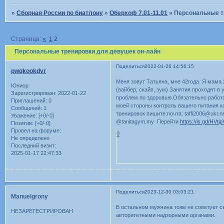
»
Сборная России по биатлону
»
Оберхоф 7.01-11.01
»
Персональные т
Страница:
«
1
2
Персональные тренировки для девушек он-лайн
Поделиться
2022-01-26 14:56:15
pwqkookdvr
Меня зовут Татьяна, мне 42года. Я мама
Юниор
(вайбер, скайп, зум) Занятия проходят в
Зарегистрирован
: 2022-01-22
проблем по здоровью.Обязательно работ
Приглашений:
0
моей стороны контроль вашего питания к
Сообщений:
1
тренировок пишите:почта: taffi2006@ukr.ne
Уважение:
[+0/-0]
@tanitagym.my Перейти
https://is.gd/HVtjp
Позитив:
[+0/-0]
Провел на форуме:
0
Не определено
Последний визит:
2025-01-17 22:47:33
Поделиться
2023-12-30 03:03:21
Manuelgrony
В остальном мужчина тоже не советует с
НЕЗАРЕГЕСТРИРОВАН
авторитетными надзорными органами.