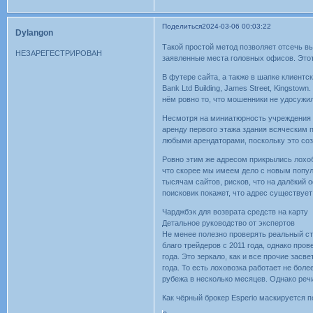
Поделиться
2024-03-06 00:03:22
Dylangon
Такой простой метод позволяет отсечь 
НЕЗАРЕГЕСТРИРОВАН
заявленные места головных офисов. Этот
В футере сайта, а также в шапке клиентско
Bank Ltd Building, James Street, Kingst
нём ровно то, что мошенники не удосужилис
Несмотря на миниатюрность учреждения в
аренду первого этажа здания всяческим
любыми арендаторами, поскольку это со
Ровно этим же адресом прикрылись лохобр
что скорее мы имеем дело с новым попу
тысячам сайтов, рисков, что на далёкий
поисковик покажет, что адрес существует
Чарджбэк для возврата средств на карту
Детальное руководство от экспертов
Не менее полезно проверять реальный ста
благо трейдеров с 2011 года, однако пров
года. Это зеркало, как и все прочие за
года. То есть лоховозка работает не бол
рубежа в несколько месяцев. Однако речи
Как чёрный брокер Esperio маскируется 