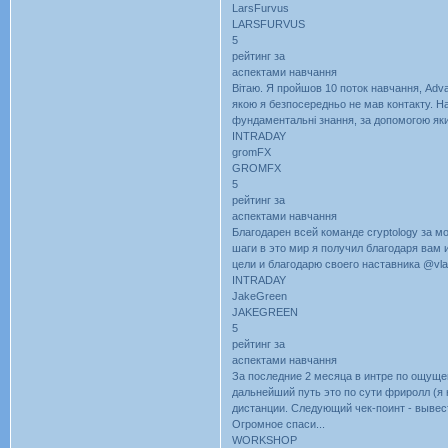
LarsFurvus
LARSFURVUS
5
рейтинг за
аспектами навчання
Вітаю. Я пройшов 10 поток навчання, Advan
якою я безпосередньо не мав контакту. Н
фундаментальні знання, за допомогою яких
INTRADAY
gromFX
GROMFX
5
рейтинг за
аспектами навчання
Благодарен всей команде cryptology за 
шаги в это мир я получил благодаря вам 
цели и благодарю своего наставника @vla
INTRADAY
JakeGreen
JAKEGREEN
5
рейтинг за
аспектами навчання
За последние 2 месяца в интре по ощуще
дальнейший путь это по сути фриролл (я 
дистанции. Следующий чек-поинт - вывести
Огромное спаси...
WORKSHOP