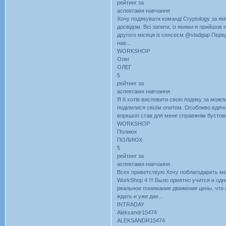
рейтинг за
аспектами навчання
Хочу подякувати команді Cryptology за як
досвідом. Всі запити, із якими я прийшов
другого місяця із сенсеєм @vladgap Перед
нав...
WORKSHOP
Олег
ОЛЕГ
5
рейтинг за
аспектами навчання
Я 6 хотів висловити свою подяку за можли
поділилися своїм опитом. Особливо вдячн
воркшоп став для мене справжнім бустом д
WORKSHOP
Полиюх
ПОЛИЮХ
5
рейтинг за
аспектами навчання
Всех приветствую Хочу поблагодарить ме
WorkShop 4 !!! Было приятно учится и о
реальное понимание движения цены, что с
ждать и уже дае...
INTRADAY
Aleksandr15474
ALEKSANDR15474