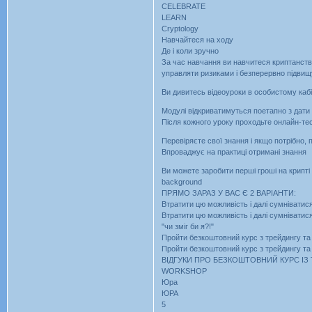
CELEBRATE
LEARN
Cryptology
Навчайтеся на ходу
Де і коли зручно
За час навчання ви навчитеся криптанству
управляти ризиками і безперервно підвищ
Ви дивитесь відеоуроки в особистому кабі
Модулі відкриватимуться поетапно з дати
Після кожного уроку проходьте онлайн-тес
Перевіряєте свої знання і якщо потрібно,
Впроваджує на практиці отримані знання
Ви можете заробити перші гроші на крипті
background
ПРЯМО ЗАРАЗ У ВАС Є 2 ВАРІАНТИ:
Втратити цю можливість і далі сумніватися 
Втратити цю можливість і далі сумніватис
"чи зміг би я?!"
Пройти безкоштовний курс з трейдингу та 
Пройти безкоштовний курс з трейдингу та 
ВІДГУКИ ПРО БЕЗКОШТОВНИЙ КУРС ІЗ
WORKSHOP
Юра
ЮРА
5