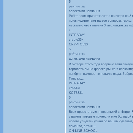
5
рейтинг за
аспектами навчання
Ребят всем привет,залетел на интро на 3
понятно,отвечают на все вопросы,чекнул
не жалею что купил на 3 месяца,так же оф
к...
INTRADAY
crypto33x
CRYPTO33X
5
рейтинг за
аспектами навчання
В октябре этого года впервые взял аккау
торговать см на форекс рынке я бескомпр
ноября я наконец-то попал в сюда. Заброс
Пипсах....
INTRADAY
kot3331
KOT3331
5
рейтинг за
аспектами навчання
Всех приветствую, я новенький в Интре. 
стримов которые принесли мне большой в
нового увидел и узнал по вашим сделкам
поменял, а такж...
ON-LINE-SCHOOL