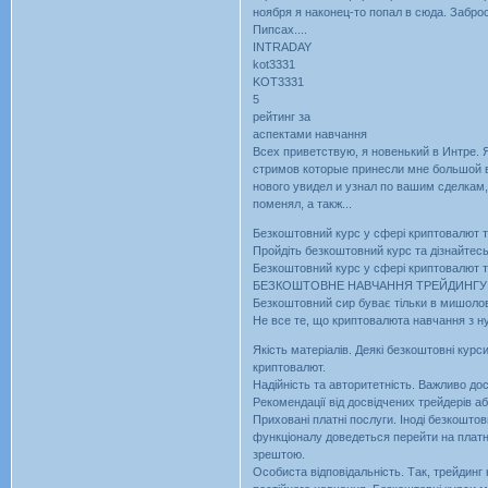
ноября я наконец-то попал в сюда. Заброс
Пипсах....
INTRADAY
kot3331
KOT3331
5
рейтинг за
аспектами навчання
Всех приветствую, я новенький в Интре. 
стримов которые принесли мне большой в
нового увидел и узнал по вашим сделкам
поменял, а такж...
Безкоштовний курс у сфері криптовалют т
Пройдіть безкоштовний курс та дізнайтесь
Безкоштовний курс у сфері криптовалют т
БЕЗКОШТОВНЕ НАВЧАННЯ ТРЕЙДИНГУ 
Безкоштовний сир буває тільки в мишолов
Не все те, що криптовалюта навчання з ну
Якість матеріалів. Деякі безкоштовні кур
криптовалют.
Надійність та авторитетність. Важливо до
Рекомендації від досвідчених трейдерів а
Приховані платні послуги. Іноді безкошт
функціоналу доведеться перейти на платн
зрештою.
Особиста відповідальність. Так, трейдинг