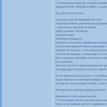
С помощью руководства, которое разра
биржами NYSE, NASDAQ и AMEX, а также 
Вы узнаете из пособия:
основные понятия биржевой торговли
обзор крупнейших американских фондов
с чего начать торговлю на бирже;
обзор торговых платформ.
Получить файл
Проблемы трейдеров
Большое количество информации в Интер
Отсутствие обратной связи и коррекции 
Новичку не понятно, с чего правильно на
Отсутствие команды, чтобы видеть, на ч
Много платных программ, качество котор
Есть решение
Мы более 10 лет в профессиональном тре
последующем становятся частью самой о
За это время мы выстроили и "отполиров
Начав бесплатное обучение трейдингу у 
не покупая "кота в мешке" понять, стоит
Обучайтесь в команде профессионалов!
Возможности обучающего центра
1. Сегментация курсов под новичков и о
Курсы в обучающем центре создавались 