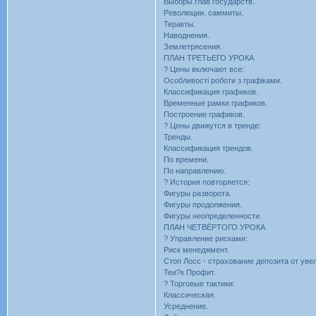
Выборы глав государств.
Революции, саммиты.
Теракты.
Наводнения.
Землетрясения.
ПЛАН ТРЕТЬЕГО УРОКА
? Цены включают все:
Особливості роботи з графіками.
Классификация графиков.
Временные рамки графиков.
Построение графиков.
? Цены движутся в тренде:
Тренды.
Классификация трендов.
По времени.
По направлению.
? История повторяется:
Фигуры разворота.
Фигуры продолжения.
Фигуры неопределенности.
ПЛАН ЧЕТВЁРТОГО УРОКА
? Управление рисками:
Риск менеджмент.
Стоп Лосс - страхование депозита от уве
Теи?к Профит.
? Торговые тактики:
Классическая.
Усреднение.