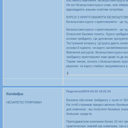
постійного навчання. Безкоштовні курси м
Не всі безкоштовні курси скам, але обира
відповідають вашим освітнім потребам.
КУРСИ З КРИПТОВАЛЮТИ БЕЗКОШТОВН
Безкоштовні курси з криптовалюти - це чу
Безкоштовні курси з криптовалюти - це чу
Освоєння базових понять. Курси трейдинг
основи трейдингу. Це допоможе зрозуміти
Тестування інтересу. Ці курси дають можл
основи й оцінити, чи варто заглиблюватис
Вивчення ресурсів. Безкоштовні курси мож
трейдингу криптовалют вам цікаві та де 
Таким чином, почати з безкоштовних курсі
рішення, чи варто глибше занурюватися у 
0
Поделиться
2024-03-20 16:02:24
Randalljus
Базовое обучение трейдингу с нуля от S
НЕЗАРЕГЕСТРИРОВАН
На этой странице предоставлены базовы
для новичков - вы получите базовые знан
больших средств.
Преподаватели компании более 10 лет п
практических знаний как новичкам, так и