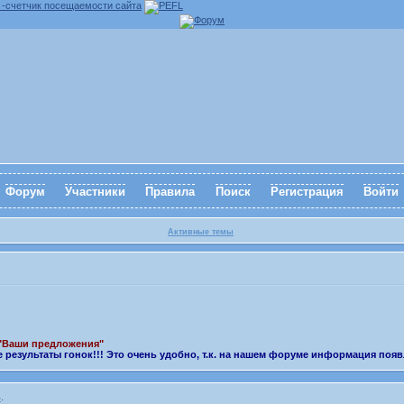
Форум
Участники
Правила
Поиск
Регистрация
Войти
Активные темы
 "Ваши предложения"
е результаты гонок!!! Это очень удобно, т.к. на нашем форуме информация появ
ь
.