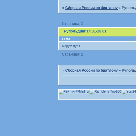
»
Сборная России по биатлону
»
Рупольд
Страница:
1
Рупольдинг 14.01-18.01
Тема
Форум пуст.
Страница:
1
»
Сборная России по биатлону
»
Рупольд