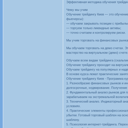
Эффективная методика обучения трейди
Чему мы учим
Обучение трейдингу Киев — это обучение
фьючерсы):
— обучаем закрывать позиции с прибыль
— торгуем только ликвидные активы;
— точно считаем и контролируем риски.
Мы учим торговать на финансовых рынках
Мы обучаем торговать на демо счетах. Эт
мастерство на виртуальном (демо) счете
Обучаем всем видам трейдинга (скальпинг
Обучение трейдингу проходит на виртуал
Обучаем трейдингу на популярных и над
В основе курса лежат практические занят
Обучение трейдингу Киев - Программа ку
1. Разнообразие финансовых рынков и инс
долгосрочные, хеджирование. Получение 
2. Фундаментальный анализ рынков для п
зарабатываем на экстремальной волатил
3. Технический анализ. Индикаторный ан
условиях.
4. Практические элементы профессиональ
убытки. Готовый торговый шаблон на осн
шаблону.
5. Психология интернет-трейдинга. Пере