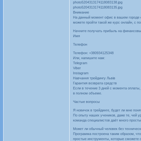
photo5204313174118083138.jpg
photo5204313174118083135.jpg
Внимание
На данный момент офис в вашем городе е
можете пройти такой же курс онлайн, с
Начните получать прибыль на финансов
Имя
Телефон
Телефон: +380934125348
Или, напишите нам:
Telegram
Viber
Instagram
Навчання трейдингу Львів
Гарантия возврата средств
Если в течение 3 дней с момента оплаты,
в полном объеме.
Частые вопросы
Я новичок в трейдинге, будет ли мне по
По опыту наших учеников, даже те, чей 
команда специалистов даёт много простых
Может ли обычный человек без техническ
Программа построена таким образом, что
простые инструменты, которые сможете с