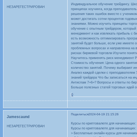
Индивидуальное обучение трейдингу. Шко
НЕЗАРЕГЕСТРИРОВАН
принципах коучинга, когда преподавател
решения таких ошибок вместе с ученико
может достигать сотни процентов годовы
знаниями. Можно изучить принципы торго
обучение с опытным трейдером, который п
менеджмент и как извлекать прибыль с б
есть возможность оптимизировать програ
занятий будет больше, если уже имеете о
проблемных вопросах и направленна на в
рисках биржевой торговли Изучите поняти
Научитесь применять риск менеджмент Р
Стоимость обучения: Цена одного заняти
количество занятий. Почему выбирают ин
Анализ каждой сделки с преподавателем 
знаний трейдера Что бы записаться на ин
Антиспам 7+6=? Вопросы и ответы по бир
Больше полезных статей торговых идей о
0
Поделиться
2024-04-19 21:15:26
Jamescaund
Курсы по криптовалюте для начинающих: 
НЕЗАРЕГЕСТРИРОВАН
Курсы по криптовалюте для начинающих: 
> Бесплатные онлайн-курсы для начина