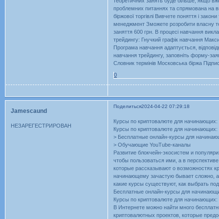
теоретичних занять буде більше, якщо вже
проблемних питаннях та спрямована на вир
біржової торгівлі Вивчете поняття і закон
менеджмент Зможете розробити власну тор
заняття 600 грн. В процесі навчання викл
трейдингу: Гнучкий графік навчання Макси
Програма навчання адаптується, відпові
навчання трейдингу, заповніть форму-заяв
Словник термінів Московська біржа Підпи
0
Поделиться
2024-04-22 07:29:18
Jamescaund
Курсы по криптовалюте для начинающих: 
НЕЗАРЕГЕСТРИРОВАН
Курсы по криптовалюте для начинающих: 
> Бесплатные онлайн-курсы для начина
> Обучающие YouTube-каналы
Развитие блокчейн-экосистем и популяри
чтобы пользоваться ими, а в перспектив
которые рассказывают о возможностях кр
начинающему зачастую бывает сложно, а
какие курсы существуют, как выбрать п
Бесплатные онлайн-курсы для начинающ
Курсы по криптовалюте для начинающих: 
В Интернете можно найти много бесплат
криптовалютных проектов, которые пред