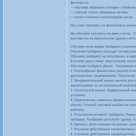
фьючерсы):
— обучаем закрывать позиции с прибыль
— торгуем только ликвидные активы;
— точно считаем и контролируем риски.
Мы учим торговать на финансовых рынках
Мы обучаем торговать на демо счетах. Эт
мастерство на виртуальном (демо) счете
Обучаем всем видам трейдинга (скальпинг
Обучение трейдингу проходит на виртуал
Обучаем трейдингу на популярных и над
В основе курса лежат практические занят
Обучение трейдингу Днепр - Программа 
1. Разнообразие финансовых рынков и инс
долгосрочные, хеджирование. Получение 
2. Фундаментальный анализ рынков для п
зарабатываем на экстремальной волатил
3. Технический анализ. Индикаторный ан
условиях.
4. Практические элементы профессиональ
убытки. Готовый торговый шаблон на осн
шаблону.
5. Психология интернет-трейдинга. Пере
трейдера. Разбираем результат сделок, 
6. Кризисы, форс-мажоры на рынках: шан
7. Изучение действенных скальпинговых 
8. Изучение действенных среднесрочных 