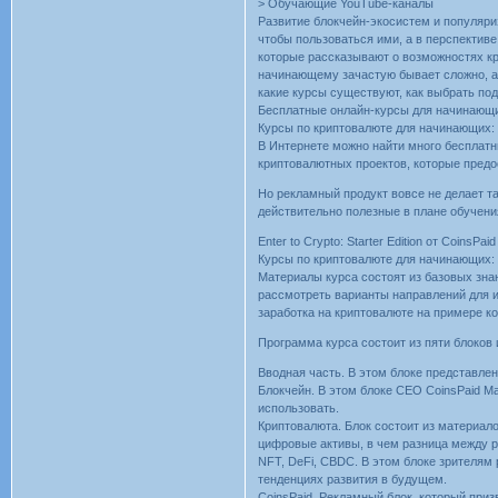
> Обучающие YouTube-каналы
Развитие блокчейн-экосистем и популяри
чтобы пользоваться ими, а в перспектив
которые рассказывают о возможностях кр
начинающему зачастую бывает сложно, а
какие курсы существуют, как выбрать п
Бесплатные онлайн-курсы для начинающ
Курсы по криптовалюте для начинающих: 
В Интернете можно найти много бесплат
криптовалютных проектов, которые пред
Но рекламный продукт вовсе не делает 
действительно полезные в плане обучени
Enter to Crypto: Starter Edition от CoinsPai
Курсы по криптовалюте для начинающих: 
Материалы курса состоят из базовых зна
рассмотреть варианты направлений для 
заработка на криптовалюте на примере к
Программа курса состоит из пяти блоков
Вводная часть. В этом блоке представле
Блокчейн. В этом блоке CEO CoinsPaid Ма
использовать.
Криптовалюта. Блок состоит из материал
цифровые активы, в чем разница между р
NFT, DeFi, CBDC. В этом блоке зрителям
тенденциях развития в будущем.
CoinsPaid. Рекламный блок, который приз