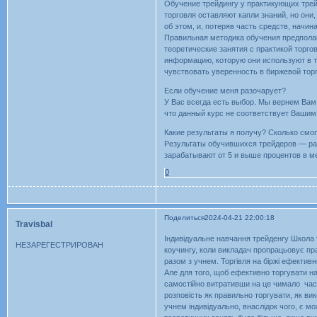
Обучение трейдингу у практикующих трей
торговля оставляют капли знаний, но они
об этом, и, потеряв часть средств, начин
Правильная методика обучения предполаг
теоретические занятия с практикой торго
информацию, которую они используют в тр
чувствовать уверенность в биржевой тор
Если обучение меня разочарует?
У Вас всегда есть выбор. Мы вернем Вам 
что данный курс не соответствует Вашим
Какие результаты я получу? Сколько смо
Результаты обучившихся трейдеров — ра
зарабатывают от 5 и выше процентов в м
0
Поделиться
2024-04-21 22:00:18
Travisbal
Індивідуальне навчання трейденгу Школа 
НЕЗАРЕГЕСТРИРОВАН
коучингу, коли викладач пропрацьовує пр
разом з учнем. Торгівля на біржі ефективн
Але для того, щоб ефективно торгувати на
самостійно витративши на це чимало часу
розповість як правильно торгувати, як ви
учнем індивідуально, внаслідок чого, є м