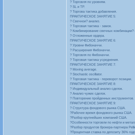
? Торговля по уровням.
? SL и TP.
? Торгова тактика добавления.
ПРАКТИЧЕСКОЕ ЗАНЯТИЕ 5:
? Свечнои? анализ.
? Торговая тактика - замок.
? Комбинирование свечных комбинации? 
? Отложенные ордера.
ПРАКТИЧЕСКОЕ ЗАНЯТИЕ 6:
? Уровни Фибоначчи.
? Расширения Фибоначчи.
? Торговля по Фибоначчи.
? Торговая тактика усреднения.
ПРАКТИЧЕСКОЕ ЗАНЯТИЕ 7:
? Moving average.
? Stochastic oscillator.
? Торговая тактика - переворот позиции.
ПРАКТИЧЕСКОЕ ЗАНЯТИЕ 8:
? Индивидуальный анализ сделок.
? Анализ чужих сделок.
? Повторение пройденных инструментов.
ПРАКТИЧЕСКОЕ ЗАНЯТИЕ 9:
? Структура фондового рынка США.
?Рабочее время фондового рынка США.
?Разбор крупнейших компаний США.
?Особенности торговли по нефти и метал
?Разбор продуктов брокера-партнера Pelli
?Процентная ставка по депозиту 36% год