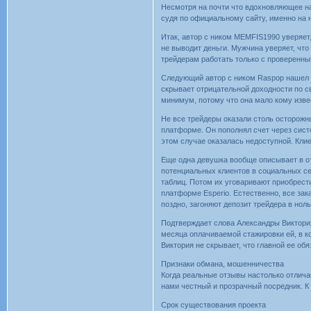
Несмотря на почти что вдохновляющее на
судя по официальному сайту, именно на н
Итак, автор с ником MEMFIS1990 уверяет,
не выводит деньги. Мужчина уверяет, чт
трейдерам работать только с проверенны
Следующий автор с ником Raspop нашел т
скрывает отрицательной доходности по с
минимум, потому что она мало кому изве
Не все трейдеры оказали столь осторожны
платформе. Он пополнял счет через сист
этом случае оказалась недоступной. Клие
Еще одна девушка вообще описывает в от
потенциальных клиентов в социальных се
таблиц. Потом их уговаривают приобрести
платформе Esperio. Естественно, все зак
поздно, загоняют депозит трейдера в ноль
Подтверждает слова Александры Виктори
месяца оплачиваемой стажировки ей, в ко
Виктория не скрывает, что главной ее об
Признаки обмана, мошенничества
Когда реальные отзывы настолько отлича
нами честный и прозрачный посредник. К
Срок существования проекта