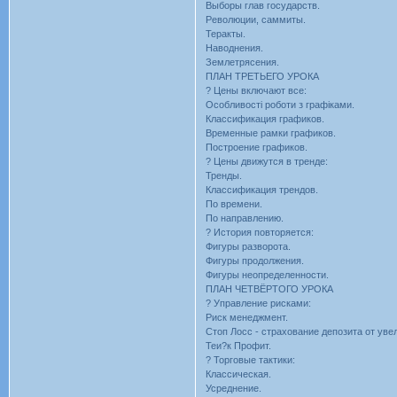
Выборы глав государств.
Революции, саммиты.
Теракты.
Наводнения.
Землетрясения.
ПЛАН ТРЕТЬЕГО УРОКА
? Цены включают все:
Особливості роботи з графіками.
Классификация графиков.
Временные рамки графиков.
Построение графиков.
? Цены движутся в тренде:
Тренды.
Классификация трендов.
По времени.
По направлению.
? История повторяется:
Фигуры разворота.
Фигуры продолжения.
Фигуры неопределенности.
ПЛАН ЧЕТВЁРТОГО УРОКА
? Управление рисками:
Риск менеджмент.
Стоп Лосс - страхование депозита от уве
Теи?к Профит.
? Торговые тактики:
Классическая.
Усреднение.