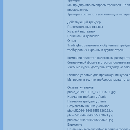
Тренеры
Мы придирчиво выбираем тренеров. Если 
промедления.
Тренеры соответствуют минимум четыре
Действующий трейдер
Положительные отзывы
Умелый наставник
Прибыль на депозите
О нас
TradingInfo занимается обучением трейд
трейдеров из Украины и других стран.
Компания является налоговым резиденто
безналичной форме в строгом соответст
Учебные курсы доступны каждому желаю
Главное условие для прохождения курса 
Мы верим в то, что трейдером может ста
Отзывы учеников
photo_2019-10-07_17-01-37-1.jpg
Навчання трейдингу Львів
Навчання трейдингу Львів
Результаты наших учеников
photo5206445646855383622.jpg
photo5206445646855383621.jpg
photo5206445646855383620.jpg
Внимание
На данный момент офис в вашем городе е