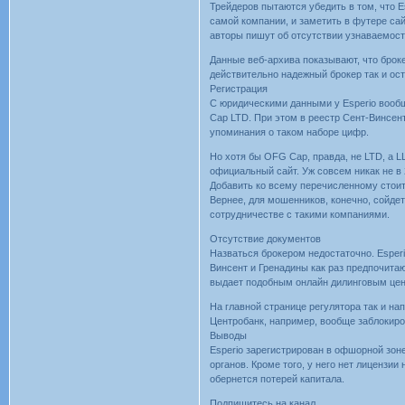
Трейдеров пытаются убедить в том, что E
самой компании, и заметить в футере са
авторы пишут об отсутствии узнаваемости
Данные веб-архива показывают, что броке
действительно надежный брокер так и ос
Регистрация
С юридическими данными у Esperio вооб
Cap LTD. При этом в реестр Сент-Винсен
упоминания о таком наборе цифр.
Но хотя бы OFG Cap, правда, не LTD, а L
официальный сайт. Уж совсем никак не в
Добавить ко всему перечисленному стоит
Вернее, для мошенников, конечно, сойдет
сотрудничестве с такими компаниями.
Отсутствие документов
Назваться брокером недостаточно. Esper
Винсент и Гренадины как раз предпочитаю
выдает подобным онлайн дилинговым цент
На главной странице регулятора так и на
Центробанк, например, вообще заблокиров
Выводы
Esperio зарегистрирован в офшорной зоне
органов. Кроме того, у него нет лицензии
обернется потерей капитала.
Подпишитесь на канал,