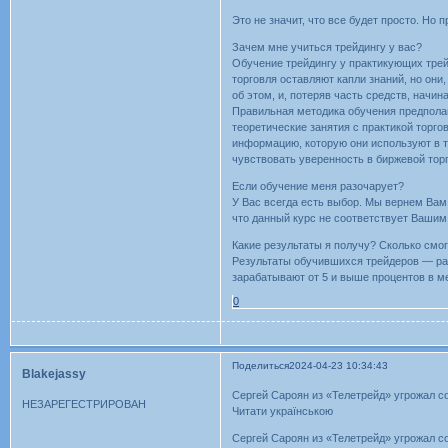
Это не значит, что все будет просто. Но 
Зачем мне учиться трейдингу у вас?
Обучение трейдингу у практикующих трей
торговля оставляют капли знаний, но они
об этом, и, потеряв часть средств, начин
Правильная методика обучения предполаг
теоретические занятия с практикой торго
информацию, которую они используют в тр
чувствовать уверенность в биржевой тор
Если обучение меня разочарует?
У Вас всегда есть выбор. Мы вернем Вам 
что данный курс не соответствует Вашим
Какие результаты я получу? Сколько смо
Результаты обучившихся трейдеров — ра
зарабатывают от 5 и выше процентов в м
0
Поделиться
2024-04-23 10:34:43
Blakejassy
Сергей Сароян из «Телетрейд» угрожал с
НЕЗАРЕГЕСТРИРОВАН
Читати українською
Сергей Сароян из «Телетрейд» угрожал с