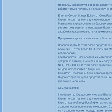
Но рекламный продукт вовсе не делает 
действительно полезные в плане обучени
Enter to Crypto: Starter Edition от CoinsPai
Курсы по криптовалюте для начинающих: 
Материалы курса состоят из базовых зна
рассмотреть варианты направлений для 
заработка на криптовалюте на примере к
Программа курса состоит из пяти блоков
Вводная часть. В этом блоке представле
Блокчейн. В этом блоке CEO CoinsPaid Ма
использовать.
Криптовалюта. Блок состоит из материал
цифровые активы, в чем разница между р
NFT, DeFi, CBDC. В этом блоке зрителям
тенденциях развития в будущем.
CoinsPaid. Рекламный блок, который приз
Видеоматериалы курса представлены на а
русском и испанском.
Ссылка на курс:
Introduction to Cryptocurrencies and Blockch
Курсы по криптовалюте для начинающих: 
Курс от крупной индийской финтех-компан
экономическое понимание технологии. Со
но и экономическим последствиям приме