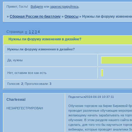
Привет, Гость!
Войдите
или
зарегистрируйтесь
.
»
Сборная России по биатлону
»
Опросы
»
Нужны ли форуму изменени
Страница:
«
1
2
3
4
Нужны ли форуму изменения в дизайне?
Нужны ли форуму изменения в дизайне?
Да, нужны
Нет, оставим все как есть
Голосов:
2
;
Проголосовали:
3
Поделиться
2024-04-19 10:37:11
Charleswal
Обучение торговле на бирже Биржевой бр
НЕЗАРЕГЕСТРИРОВАН
проводит различные обучающие мероприя
желающему начать зарабатывать на торго
обучение. В этом разделе нашего сайта 
cделать, для того что бы научиться торг
вебинары, которые проводят аналитики Sv