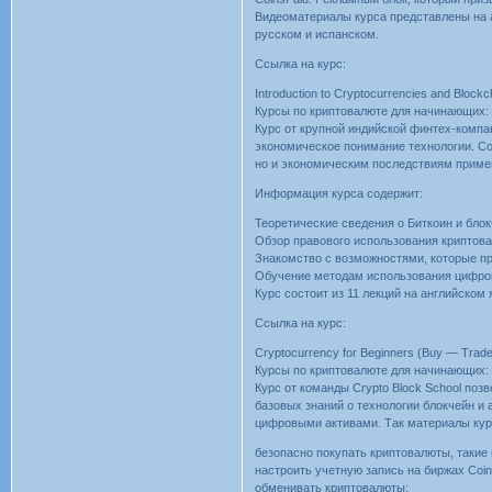
Видеоматериалы курса представлены на а
русском и испанском.
Ссылка на курс:
Introduction to Cryptocurrencies and Blockch
Курсы по криптовалюте для начинающих: 
Курс от крупной индийской финтех-компан
экономическое понимание технологии. Со
но и экономическим последствиям приме
Информация курса содержит:
Теоретические сведения о Биткоин и блок
Обзор правового использования криптова
Знакомство с возможностями, которые пр
Обучение методам использования цифров
Курс состоит из 11 лекций на английском
Ссылка на курс:
Cryptocurrency for Beginners (Buy — Trade
Курсы по криптовалюте для начинающих: 
Курс от команды Crypto Block School поз
базовых знаний о технологии блокчейн и 
цифровыми активами. Так материалы кур
безопасно покупать криптовалюты, такие как
настроить учетную запись на биржах Coin
обменивать криптовалюты;