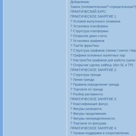
Добавление.
Замок (положительныи?-отрицательныи?)
ПРАКТИЧЕСКИЙ КУРС:
ПРАКТИЧЕСКОЕ ЗАНЯТИЕ 1:
? Условия выпускного экзамена
? Установка платформы
? Структура платформы
? Открытие демо счета
? Установка графиков
? Таи?м фреи?мы
? Структура графиков (линии / свечи / ба
? Графики основных валютных пар
? Настрои?ка графиков для работы (цены 
? Открытие сделок sell/buy (без SL и TP)
ПРАКТИЧЕСКОЕ ЗАНЯТИЕ 2:
? Структура тренда
? Линии тренда
? Правила определения тренда
? Торговля по тренду
? Разбор регламента
ПРАКТИЧЕСКОЕ ЗАНЯТИЕ 3:
? Классификация фигур.
? Фигуры разворота.
? Фигуры продолжения.
? Фигуры неопределенности.
? Торговля по фигурам.
ПРАКТИЧЕСКОЕ ЗАНЯТИЕ 4:
? Уровни поддержки и сопротивления.