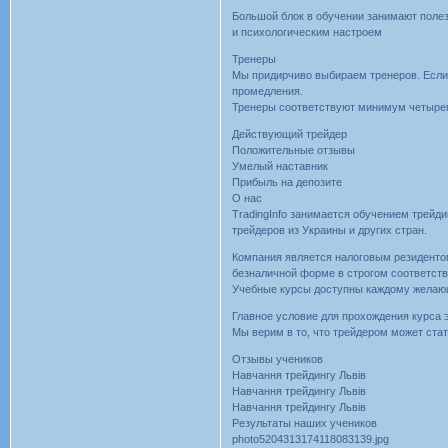
Большой блок в обучении занимают поле
и психологическим настроем
Тренеры
Мы придирчиво выбираем тренеров. Если 
промедления.
Тренеры соответствуют минимум четыре
Действующий трейдер
Положительные отзывы
Умелый наставник
Прибыль на депозите
О нас
TradingInfo занимается обучением трейд
трейдеров из Украины и других стран.
Компания является налоговым резиденто
безналичной форме в строгом соответст
Учебные курсы доступны каждому желаю
Главное условие для прохождения курса 
Мы верим в то, что трейдером может ста
Отзывы учеников
Навчання трейдингу Львів
Навчання трейдингу Львів
Навчання трейдингу Львів
Результаты наших учеников
photo5204313174118083139.jpg