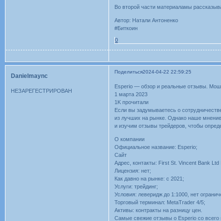
Во второй части материаламы рассказыва
Автор: Натали Антоненко
#Биткоин
0
Поделиться
2024-04-22 22:59:25
Danielmaync
Esperio — обзор и реальные отзывы. Мо
НЕЗАРЕГЕСТРИРОВАН
1 марта 2023
1K прочитали
Если вы задумываетесь о сотрудничестве 
из лучших на рынке. Однако наше мнени
и изучим отзывы трейдеров, чтобы опреде
О компании
Официальное название: Esperio;
Сайт
Адрес, контакты: First St. Vincent Bank Lt
Лицензия: нет;
Как давно на рынке: с 2021;
Услуги: трейдинг;
Условия: леверидж до 1:1000, нет ограни
Торговый терминал: MetaTrader 4/5;
Активы: контракты на разницу цен.
Самые свежие отзывы о Esperio со всего