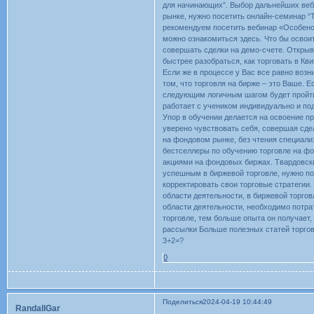
для начинающих”. Выбор дальнейших веби
рынке, нужно посетить онлайн-семинар “
рекомендуем посетить вебинар «Особено
можно ознакомиться здесь. Что бы освои
совершать сделки на демо-счете. Открыв
быстрее разобраться, как торговать в Кв
Если же в процессе у Вас все равно воз
том, что торговля на бирже – это Ваше. 
следующим логичным шагом будет пройти
работает с учеником индивидуально и под
Упор в обучении делается на освоение п
уверено чувствовать себя, совершая сдел
на фондовом рынке, без чтения специали
бестселлеры по обучению торговле на фо
акциями на фондовых биржах. Твардовски
успешным в биржевой торговле, нужно по
корректировать свои торговые стратегии.
области деятельности, в биржевой торгов
области деятельности, необходимо потрат
торговле, тем больше опыта он получает,
рассылки Больше полезных статей торгов
3+2=?
0
Поделиться
2024-04-19 10:44:49
RandallGar