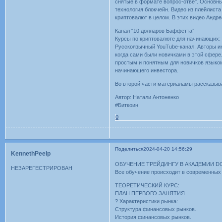
снятые в формате вопрос-ответ. Основны
технология блокчейн. Видео из плейлиста 
криптовалют в целом. В этих видео Андр
Канал “10 долларов Баффетта”
Курсы по криптовалюте для начинающих: 
Русскоязычный YouTube-канал. Авторы инв
когда сами были новичками в этой сфере
простым и понятным для новичков языко
начинающего инвестора.
Во второй части материаламы рассказыва
Автор: Натали Антоненко
#Биткоин
0
Поделиться
2024-04-20 14:56:29
KennethPeelp
ОБУЧЕНИЕ ТРЕЙДИНГУ В АКАДЕМИИ D
НЕЗАРЕГЕСТРИРОВАН
Все обучение происходит в современных
ТЕОРЕТИЧЕСКИЙ КУРС:
ПЛАН ПЕРВОГО ЗАНЯТИЯ
? Характеристики рынка:
Структура финансовых рынков.
История финансовых рынков.