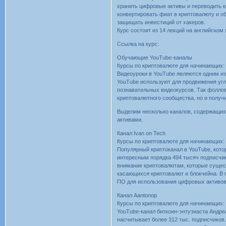
хранить цифровые активы и переводить 
конвертировать фиат в криптовалюту и об
защищать инвестиций от хакеров.
Курс состоит из 14 лекций на английском
Ссылка на курс:
Обучающие YouTube-каналы
Курсы по криптовалюте для начинающих: 
Видеоуроки в YouTube являются одним из
YouTube используют для продвижения уг
познавательных видеокурсов. Так фоллов
криптовалютного сообщества, но и получ
Выделим несколько каналов, содержащи
активами.
Канал Ivan on Tech
Курсы по криптовалюте для начинающих: 
Популярный криптоканал в YouTube, кото
интересным порядка 494 тысяч подписчи
внимание криптовалютам, которые сущес
касающихся криптовалют и блокчейна. В п
ПО для использования цифровых активов
Канал Aantonop
Курсы по криптовалюте для начинающих: 
YouTube-канал биткоин-энтузиаста Андре
насчитывает более 312 тыс. подписчиков