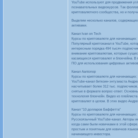
YouTube используют для продвижения уг
познавательных видеокурсов. Так фоллов
криптовалютного сообщества, но и получ
Выделим несколько каналов, содержащи
активами.
Канал Ivan on Tech
Курсы по криптовалюте для начинающих: 
Популярный криптоканал в YouTube, кото
интересным порядка 494 тысяч подписчи
внимание криптовалютам, которые сущес
касающихся криптовалют и блокчейна. В п
ПО для использования цифровых активов
Канал Aantonop
Курсы по криптовалюте для начинающих: 
YouTube-канал биткоин-энтузиаста Андре
насчитывает более 312 тыс. подписчиков
снятые в формате вопрос-ответ. Основны
технология блокчейн. Видео из плейлиста 
криптовалют в целом. В этих видео Андр
Канал “10 долларов Баффетта”
Курсы по криптовалюте для начинающих: 
Русскоязычный YouTube-канал. Авторы инв
когда сами были новичками в этой сфере
простым и понятным для новичков языко
начинающего инвестора.